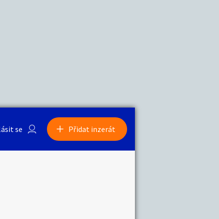
a
Zvířata
0
/
2000
Nahlásit
0
/
1000
lásit se
Přidat inzerát
obby
Sběratelství
ní
Ostatní