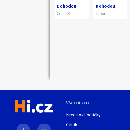
Dohodou
Dohodou
Celá ČR
Tábor
Náhledy
Vše o inzerci
Kreditové balíčky
Ceník