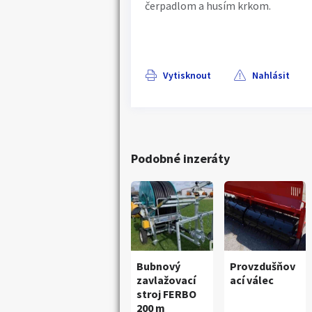
čerpadlom a husím krkom.
Vytisknout
Nahlásit
Podobné inzeráty
Bubnový
Provzdušňov
zavlažovací
ací válec
stroj FERBO
200 m