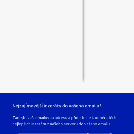
Zavřít
Nejzajímavější inzeráty do vašeho emailu?
Zadejte vaši emailovou adresu a přidejte se k odběru těch
nejlepších inzerátu z našeho serveru do vašeho emailu.