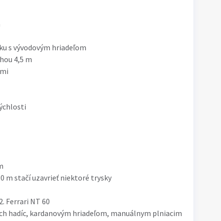
m
vku s vývodovým hriadeľom
lhou 4,5 m
ami
chlosti
m
0 m stačí uzavrieť niektoré trysky
. Ferrari NT 60
ích hadíc, kardanovým hriadeľom, manuálnym plniacim