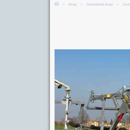
Stroje
Zemědělské stroje
Zavl