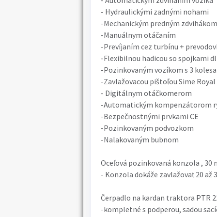
- Automatickým zdvíhaním vozíka
- Hydraulickými zadnými nohami
-Mechanickým predným zdviháko
-Manuálnym otáčaním
-Prevíjaním cez turbínu + prevodo
-Flexibilnou hadicou so spojkami d
-Pozinkovaným vozíkom s 3 koles
-Zavlažovacou pištoľou Sime Royal
- Digitálnym otáčkomerom
-Automatickým kompenzátorom rý
-Bezpečnostnými prvkami CE
-Pozinkovaným podvozkom
-Nalakovaným bubnom
Oceľová pozinkovaná konzola , 30 
- Konzola dokáže zavlažovať 20 až 3
Čerpadlo na kardan traktora PTR 22
-kompletné s podperou, sadou sac