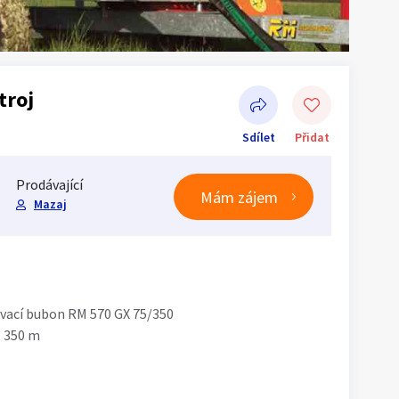
troj
Sdílet
Přidat
Prodávající
Mám zájem
Mazaj
Sdílet na Facebooku
ovací bubon RM 570 GX 75/350
e 350 m