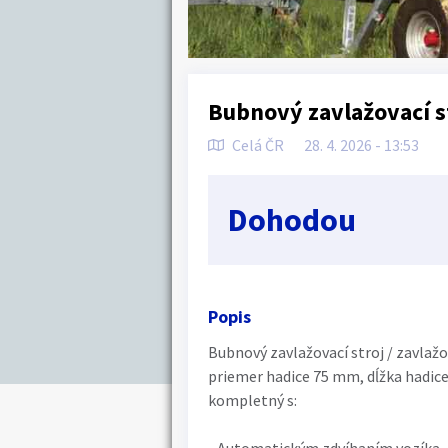
Bubnový zavlažovací s
Celá ČR
28. 4. 2026 - 13:53
Dohodou
Popis
Bubnový zavlažovací stroj / zavlaž
priemer hadice 75 mm, dĺžka hadic
kompletný s: