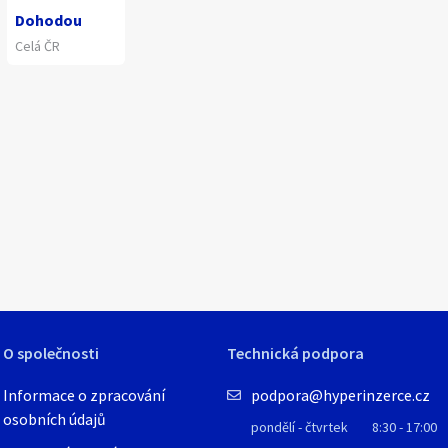
Dohodou
Celá ČR
1
/
1
O společnosti
Technická podpora
Informace o zpracování
podpora@hyperinzerce.cz
osobních údajů
pondělí - čtvrtek
8:30 - 17:00