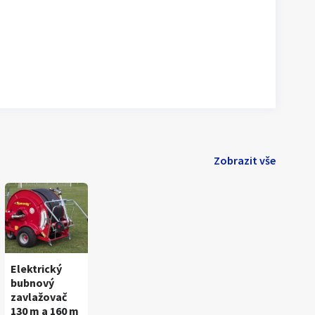
Zobrazit vše
Elektrický
bubnový
zavlažovač
130 m a 160 m