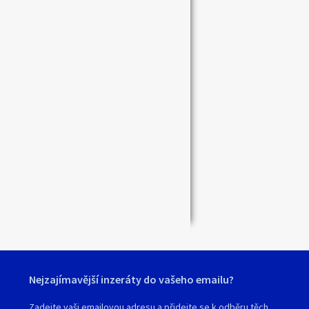
Zavřít
Nejzajímavější inzeráty do vašeho emailu?
Zadejte vaši emailovou adresu a přidejte se k odběru těch