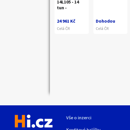
14L105 - 14
tun -
Náhledy
24 961 Kč
Dohodou
Celá ČR
Celá ČR
Vše o inzerci
Kreditové balíčky