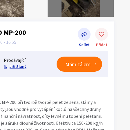
O MP-200
26 - 16:55
Sdílet
Přidat
Prodávající
Mám zájem
Jiří Slaný
Sdílet na Facebooku
s MP-200 při tvorbě tvorbě pelet ze sena, slámy a
ty jsou vhodné pro vytápění kotlů na všechny druhy
u finanční návratnost, díky levnému topení peletami.
ž je záruka dlouhé životnosti. Efektivita 150-200 kg/h.