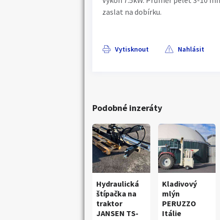
Výkon 7.5kW. Průměr pelet 3-10 m
zaslat na dobírku.
Vytisknout
Nahlásit
Podobné inzeráty
Hydraulická
Kladivový
štípačka na
mlýn
traktor
PERUZZO
JANSEN TS-
Itálie