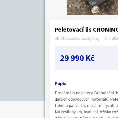
Peletovací lis CRONIM
Moravskoslezský kraj
8. 7. 20
29 990 Kč
Popis
Prodám Lis na pelety, Granulační li
dalších odpadových materiálů. Pele
tuhého paliva. Lis má velmi rychlo
Má zesílený krk, kvalitní ložiska co