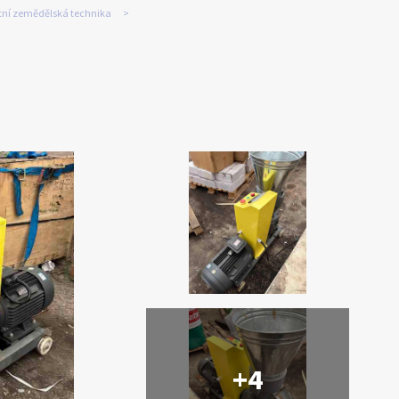
tní zemědělská technika
+4