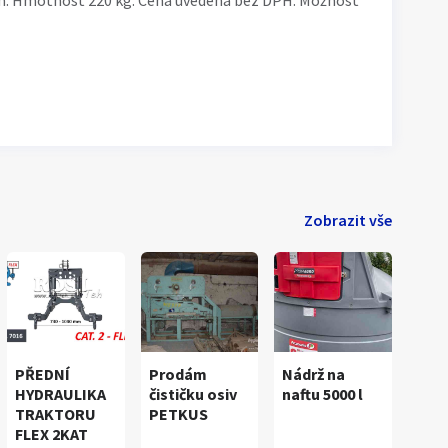
m. Hmotnost 220 kg. Cena uvedena bez DPH. Možnost
Zobrazit vše
PŘEDNÍ
Prodám
Nádrž na
HYDRAULIKA
čističku osiv
naftu 5000 l
TRAKTORU
PETKUS
FLEX 2KAT