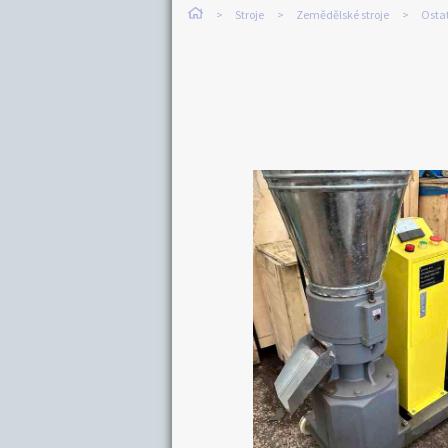
Stroje
Zemědělské stroje
Osta