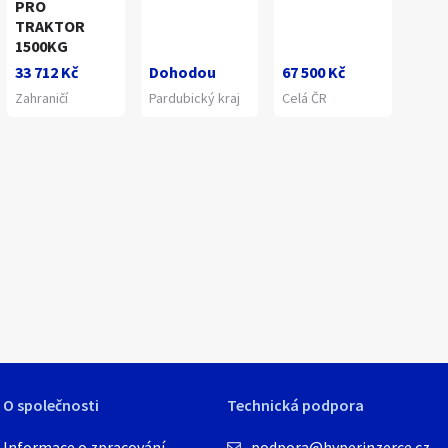
PRO
TRAKTOR
1
/
7
1500KG
33 712 Kč
Dohodou
67 500 Kč
Zahraničí
Pardubický kraj
Celá ČR
O společnosti
Technická podpora
Informace o zpracování
podpora@hyperinzerce.cz