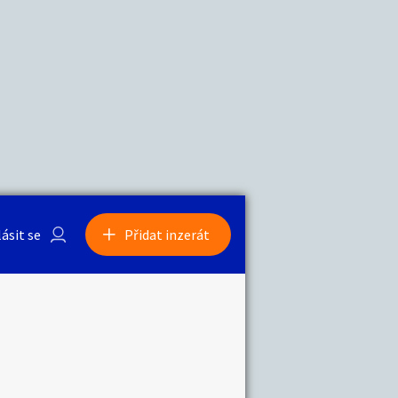
a
Zvířata
0
/
2000
Nahlásit
0
/
1000
lásit se
Přidat inzerát
obby
Sběratelství
ní
Ostatní