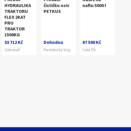
HYDRAULIKA
čističku osiv
naftu 5000 l
TRAKTORU
PETKUS
FLEX 2KAT
PRO
TRAKTOR
1500KG
33 712 Kč
Dohodou
67 500 Kč
Zahraničí
Pardubický kraj
Celá ČR
1
/
5