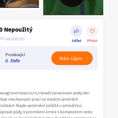
0 Nepoužitý
:58
(upraveno)
Sdílet
Přidat
Prodávající
Mám zájem
VlaPa
Sdílet na Facebooku
ww.agroservispv.cz/cs/naradi/zpracovani-pudy/akr-
išťuje mechanizaci prací na malých výměrách
užbách. Najde uplatnění zvláště v zelinářství,
vé úpravě půdy, k promísení ornice s kompostem nebo