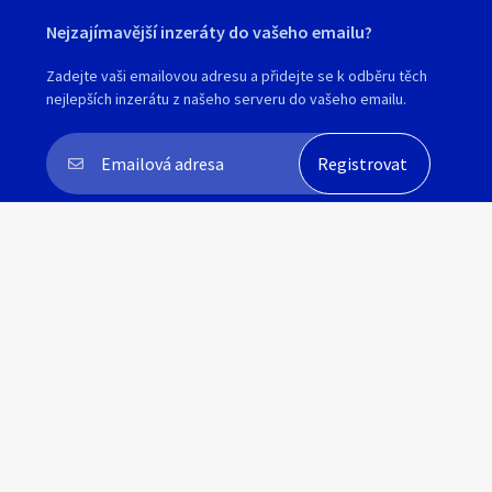
Nejzajímavější inzeráty do vašeho emailu?
Zadejte vaši emailovou adresu a přidejte se k odběru těch
nejlepších inzerátu z našeho serveru do vašeho emailu.
Souhlasím s
personalizací nabídek, zasíláním
marketingových materiálů a upozornění
.