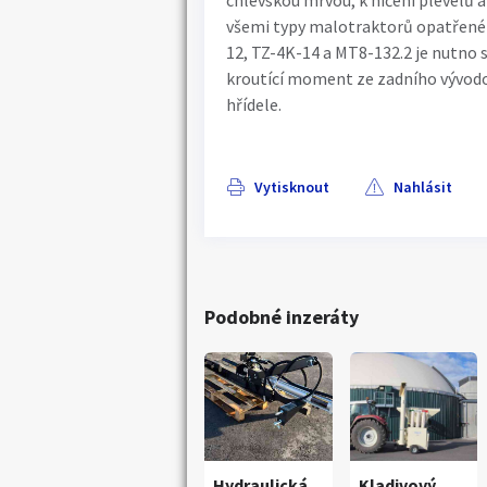
chlévskou mrvou, k ničení plevelů a
všemi typy malotraktorů opatřené
12, TZ-4K-14 a MT8-132.2 je nutno 
kroutící moment ze zadního vývod
hřídele.
Vytisknout
Nahlásit
Podobné inzeráty
Hydraulická
Kladivový