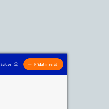
a
Zvířata
0
/
2000
Nahlásit
0
/
1000
lásit se
Přidat inzerát
obby
Sběratelství
ní
Ostatní