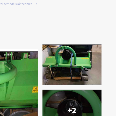
tní zemědělská technika
+2