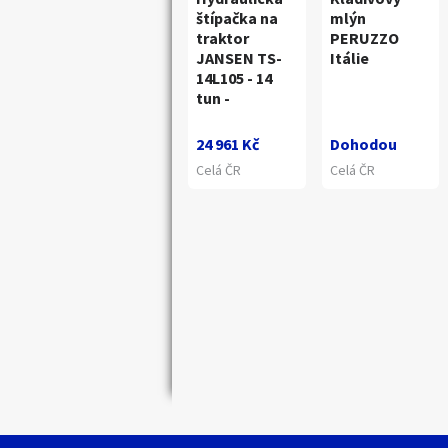
štípačka na
mlýn
traktor
PERUZZO
JANSEN TS-
Itálie
14L105 - 14
tun -
24 961 Kč
Dohodou
Celá ČR
Celá ČR
Náhledy