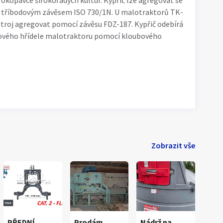
 okopávce širokořadých kultur. Kypřič lze agregovat se
 tříbodovým závěsem ISO 730/1N. U malotraktorů TK-
stroj agregovat pomocí závěsu FDZ-187. Kypřič odebírá
ového hřídele malotraktoru pomocí kloubového
Zobrazit vše
PŘEDNÍ
Prodám
Nádrž na