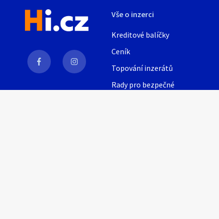
Vše o inzerci
Kreditové balíčky
Ceník
Topování inzerátů
Rady pro bezpečné
obchodování
AI
Nápověda
Provozní podmínky
Pravidla inzerce
Nastavení soukromí
© 2021, Inzeris s.r.o.