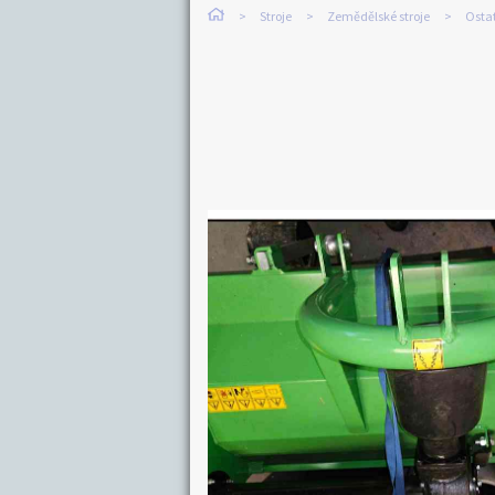
Stroje
Zemědělské stroje
Osta