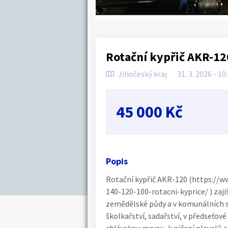
Rotační kypřič AKR-12
Jihočeský kraj
31. 3. 2026 - 10
45 000 Kč
Popis
Rotační kypřič AKR-120 (https://w
140-120-100-rotacni-kyprice/ ) zaj
zemědělské půdy a v komunálních sl
školkařství, sadařství, v předseťo