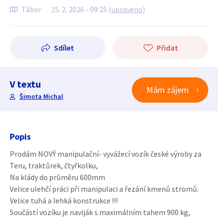
Tábor
15. 2. 2026 - 09:25
(upraveno)
Sdílet
Přidat
V textu
Mám zájem
Šimota Michal
Popis
Prodám NOVÝ manipulační- vyvážecí vozík české výroby za
Teru, traktůrek, čtyřkolku,
Na klády do průměru 600mm
Velice ulehčí práci při manipulaci a řezání kmenů stromů.
Velice tuhá a lehká konstrukce !!!
Součástí vozíku je naviják s maximálním tahem 900 kg,