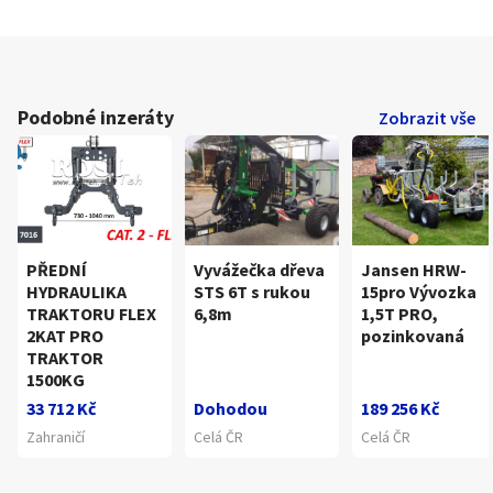
Podobné inzeráty
Zobrazit vše
PŘEDNÍ
Vyvážečka dřeva
Jansen HRW-
HYDRAULIKA
STS 6T s rukou
15pro Vývozka
TRAKTORU FLEX
6,8m
1,5T PRO,
2KAT PRO
pozinkovaná
TRAKTOR
1500KG
33 712 Kč
Dohodou
189 256 Kč
Zahraničí
Celá ČR
Celá ČR