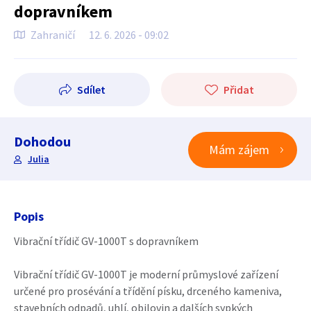
dopravníkem
Zahraničí
12. 6. 2026 - 09:02
Sdílet
Přidat
Dohodou
Mám zájem
Julia
Popis
Vibrační třídič GV-1000T s dopravníkem
Vibrační třídič GV-1000T je moderní průmyslové zařízení
určené pro prosévání a třídění písku, drceného kameniva,
stavebních odpadů, uhlí, obilovin a dalších sypkých