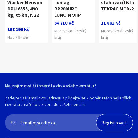
Wacker Neuson
Lumag
stahovací lišta
DPU 6555, 490
RP200HPC
TEKPAC MCD-2
kg, 65 kN, r. 22
LONCIN 9HP
34 710 Kč
11 861 Kč
168 190 Kč
Moravskoslezský
Moravskoslezský
Nové Sedlice
kraj
kraj
Nejzajímavější inzeráty do vašeho emailu?
Zadejte vaši emailovou adresu a přidejte se k odběru těch nejlepších
inzerátu z našeho serveru do vašeho emailu.