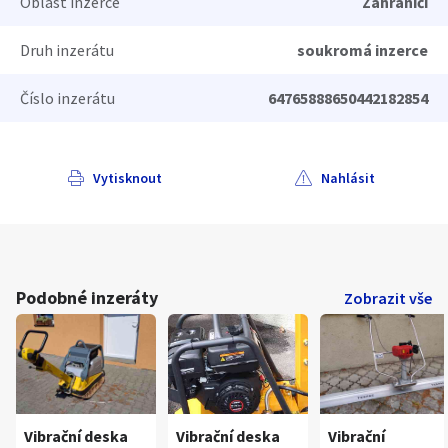
Oblast inzerce
Zahraničí
Druh inzerátu
soukromá inzerce
Číslo inzerátu
64765888650442182854
Vytisknout
Nahlásit
Podobné inzeráty
Zobrazit vše
Vibrační deska
Vibrační deska
Vibrační