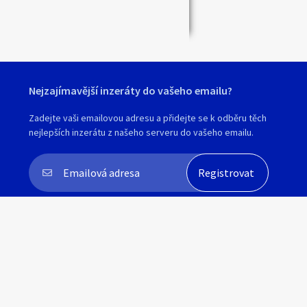
Zavřít
Nejzajímavější inzeráty do vašeho emailu?
Zadejte vaši emailovou adresu a přidejte se k odběru těch
nejlepších inzerátu z našeho serveru do vašeho emailu.
Souhlasím s
personalizací nabídek, zasíláním
marketingových materiálů a upozornění
.