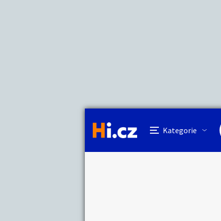
Kategorie
Automatick
Nahlásit in
Prodávající
Julia
Auto-moto
Reali
Pošlete uživatel
Kategorie
Práce a služby
Stro
Dětské zboží
Móda
Odeslat z