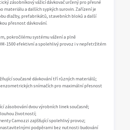
ický zásobníkový vážicí dávkovač určený pro přesné
 materiálu a dalších sypkých surovin. Zařízení je
bu dlažby, prefabrikátů, stavebních bloků a další
okou přesnost dávkování.
, pokročilému systému vážení a plně
-1500 efektivní a spolehlivý provoz i v nepřetržitém
žňující současné dávkování tří různých materiálů;
i tenzometrických snímačích pro maximální přesnost
cí zásobování dvou výrobních linek současně;
louhou životností;
ty Camozzi zajišťující spolehlivý provoz;
 nastavitelnými podpěrami bez nutnosti budování