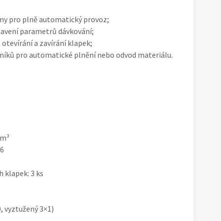
émy pro plně automatický provoz;
tavení parametrů dávkování;
 otevírání a zavírání klapek;
vníků pro automatické plnění nebo odvod materiálu.
 m³
 6
 klapek: 3 ks
, vyztužený 3×1)