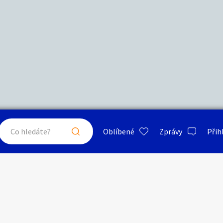
ý zásobníkový vážicí dávkovač ADM-1500
zerát
ty a bydlení
Seznamka
Erotik
i zprávu
Oblíbené
Zprávy
Přih
je a nářadí
PC a elektro
Sport a h
 a doplňky
Kultura
Cestová
právu