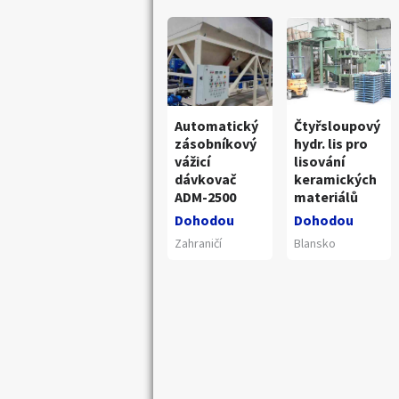
Automatický
Čtyřsloupový
zásobníkový
hydr. lis pro
vážicí
lisování
dávkovač
keramických
ADM-2500
materiálů
Dohodou
Dohodou
Zahraničí
Blansko