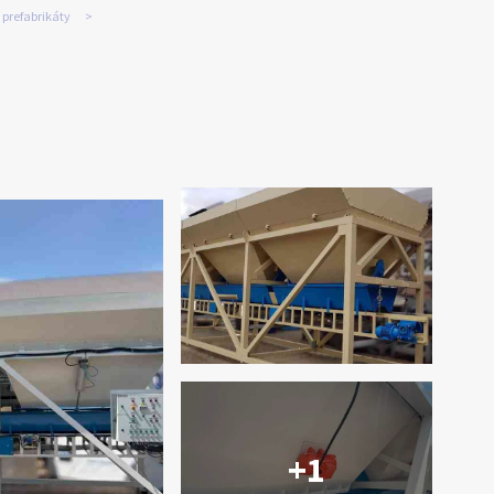
 prefabrikáty
+1