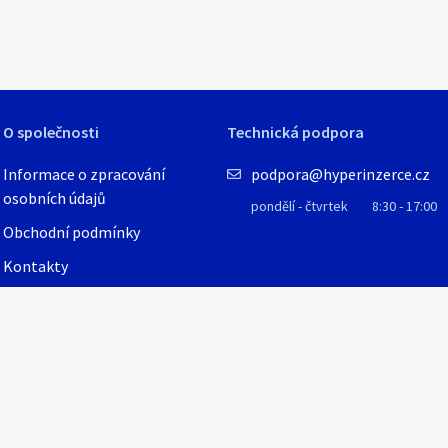
1
/
4
O společnosti
Technická podpora
Informace o zpracování
podpora@hyperinzerce.cz
osobních údajů
pondělí - čtvrtek
8:30 - 17:00
Obchodní podmínky
Kontakty