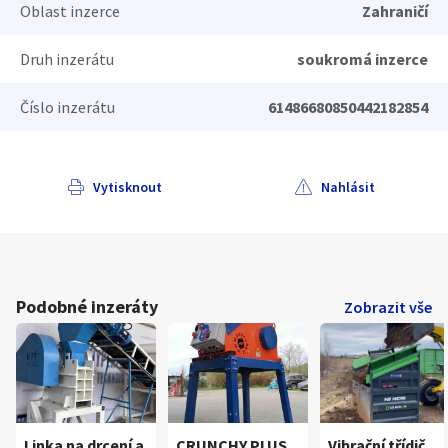
Oblast inzerce
Zahraničí
Druh inzerátu
soukromá inzerce
Číslo inzerátu
61486680850442182854
Vytisknout
Nahlásit
Podobné inzeráty
Zobrazit vše
Linka na drcení a
CRUNCHY PLUS
Vibrační třídič,