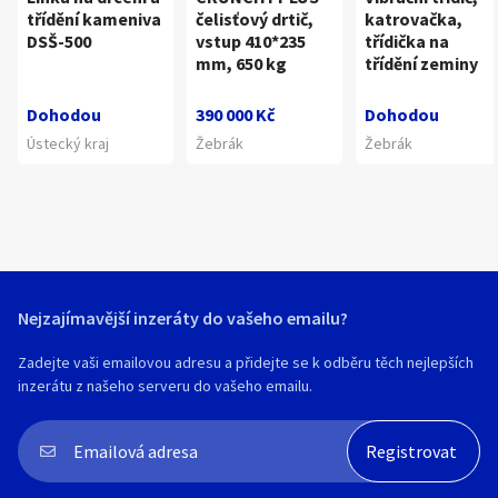
třídění kameniva
čelisťový drtič,
katrovačka,
DSŠ-500
vstup 410*235
třídička na
mm, 650 kg
třídění zeminy
Dohodou
390 000 Kč
Dohodou
Ústecký kraj
Žebrák
Žebrák
Nejzajímavější inzeráty do vašeho emailu?
Zadejte vaši emailovou adresu a přidejte se k odběru těch nejlepších
inzerátu z našeho serveru do vašeho emailu.