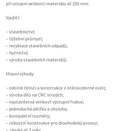
při vstupní velikosti materiálu až 250 mm.
Využití:
– stavebnictví;
– těžební průmysl;
– recyklace stavebních odpadů;
– hutnictví;
– výroba stavebních materiálů.
Hlavní výhody:
– odolné čelisti a konstrukce z otěruvzdorné oceli;
– výroba dílů na CNC strojích;
– nastavitelná velikost výstupní frakce;
– jednoduchá údržba a obsluha;
– kompaktní rozměry;
– robustní konstrukce pro dlouhodobý provoz;
– záruka až 3 roky.