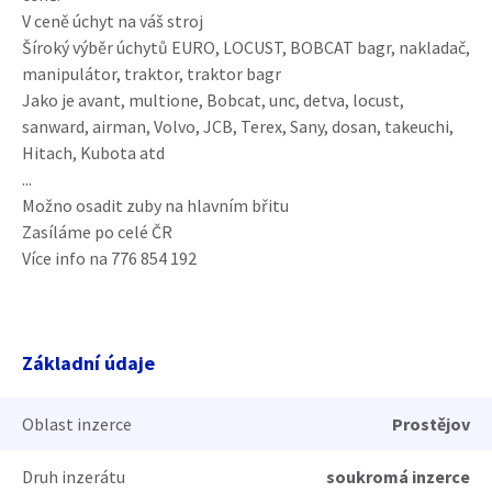
V ceně úchyt na váš stroj
Šíroký výběr úchytů EURO, LOCUST, BOBCAT bagr, nakladač,
manipulátor, traktor, traktor bagr
Jako je avant, multione, Bobcat, unc, detva, locust,
sanward, airman, Volvo, JCB, Terex, Sany, dosan, takeuchi,
Hitach, Kubota atd
...
Možno osadit zuby na hlavním břitu
Zasíláme po celé ČR
Více info na 776 854 192
Základní údaje
Oblast inzerce
Prostějov
Druh inzerátu
soukromá inzerce