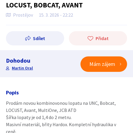
LOCUST, BOBCAT, AVANT
Prostějov
15. 3. 2026 - 22:22
Sdílet
Přidat
Dohodou
Mám zájem
Martin Oral
Popis
Prodám novou kombinovonou lopatu na UNC, Bobcat,
LOCUST, Avant, MultiOne, JCB ATD
Šířka lopaty je od 1,4 do 2 metru.
Masivní materiál, břity Hardox. Kompletní hydraulika v
ceně.