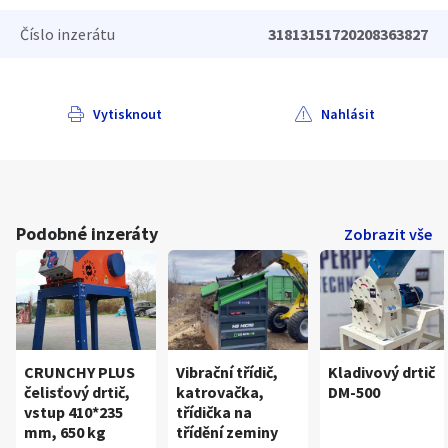
Číslo inzerátu
31813151720208363827
Vytisknout
Nahlásit
Podobné inzeráty
Zobrazit vše
CRUNCHY PLUS
Vibrační třídič,
Kladivový drtič
čelisťový drtič,
katrovačka,
DM-500
vstup 410*235
třídička na
mm, 650 kg
třídění zeminy