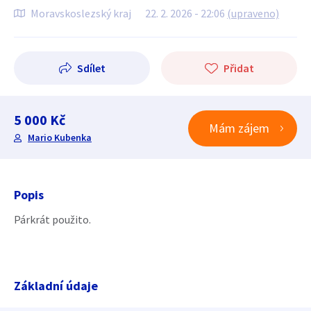
Moravskoslezský kraj
22. 2. 2026 - 22:06
(upraveno)
Sdílet
Přidat
5 000 Kč
Mám zájem
Mario Kubenka
Popis
Párkrát použito.
Základní údaje