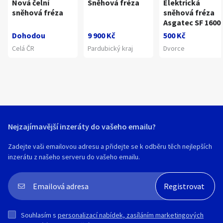
Nová čelní
Sněhová fréza
Elektrická
sněhová fréza
sněhová fréza
Asgatec SF 1600
Dohodou
9 900 Kč
500 Kč
Celá ČR
Pardubický kraj
Dvorce
Nejzajímavější inzeráty do vašeho emailu?
Zadejte vaši emailovou adresu a přidejte se k odběru těch nejlepších
inzerátu z našeho serveru do vašeho emailu.
Souhlasím s
personalizací nabídek, zasíláním marketingových