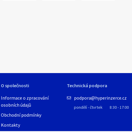
1
/
1
O společnosti
Technická podpora
Informace o zpracování
podpora@hyperinzerce.cz
osobních údajů
pondělí - čtvrtek
8:30 - 17:00
Obchodní podmínky
Kontakty