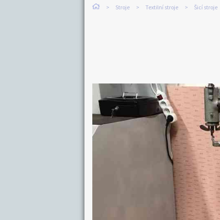
Stroje
Textilní stroje
Šicí stroje