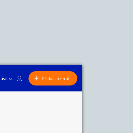
a
Zvířata
0
/
2000
Nahlásit
0
/
1000
lásit se
Přidat inzerát
obby
Sběratelství
ní
Ostatní