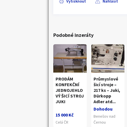
Vytisknout
Nahlásit
Podobné inzeráty
PRODÁM
Průmyslové
KONFEKČNÍ
šicí stroje –
JEDNOJEHLO
217 ks – Juki,
VÝ ŠICÍ STROJ
Dürkopp
JUKI
Adler atd...
Dohodou
15 000 Kč
Benešov nad
Celá ČR
Černou