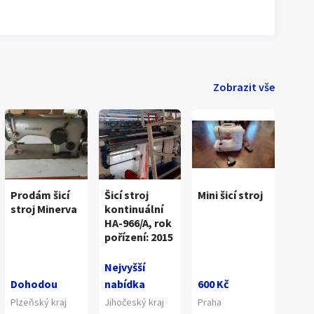
Zobrazit vše
Prodám šicí
Šicí stroj
Mini šicí stroj
stroj Minerva
kontinuální
HA-966/A, rok
pořízení: 2015
Nejvyšší
Dohodou
nabídka
600 Kč
Plzeňský kraj
Jihočeský kraj
Praha