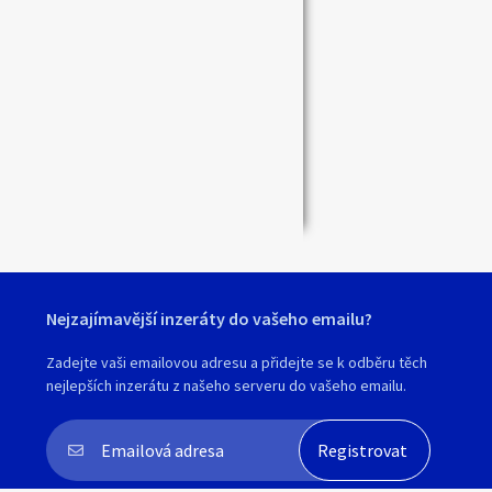
Zavřít
Nejzajímavější inzeráty do vašeho emailu?
Zadejte vaši emailovou adresu a přidejte se k odběru těch
nejlepších inzerátu z našeho serveru do vašeho emailu.