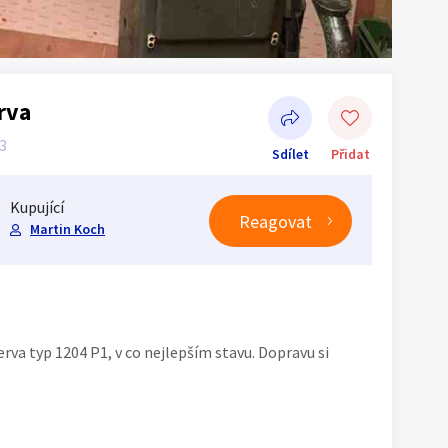
rva
03
Sdílet
Přidat
Kupující
Reagovat
Martin Koch
Sdílet na Facebooku
erva typ 1204 P1, v co nejlepším stavu. Dopravu si