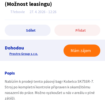
(Možnost leasingu)
Třebovle
27. 4. 2026 - 12:26
Sdílet
Přidat
Dohodou
Mám zájem
Prostro Group s.r.o.
Popis
Nabízím k prodeji tento pásový bagr Kobelco SK75SR-7.
Stroj po kompletní kontrole připraven k okamžitému
nasazení do práce. Možno vyzkoušet u nás v areálu v plné
zátěži.