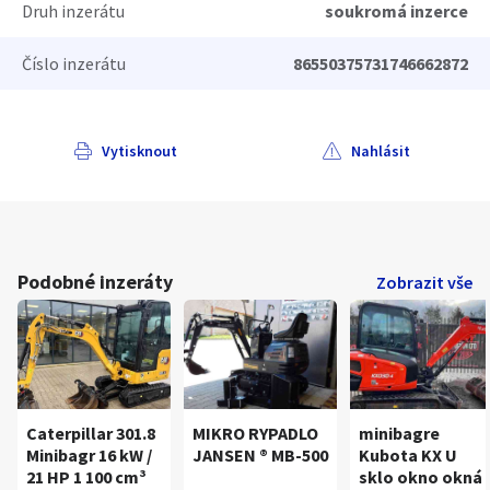
Druh inzerátu
soukromá inzerce
Číslo inzerátu
86550375731746662872
Vytisknout
Nahlásit
Podobné inzeráty
Zobrazit vše
Caterpillar 301.8
MIKRO RYPADLO
minibagre
Minibagr 16 kW /
JANSEN ® MB-500
Kubota KX U
21 HP 1 100 cm³
sklo okno okná