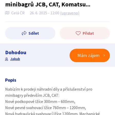
minibagrů JCB, CAT, Komatsu...
Celá ČR
26. 6. 2025 - 12:00
(upraveno)
Sdílet
Přidat
Dohodou
Mám zájem
Jakub
Popis
Nabízím k prodeji náhradní díly a příslušenství pro
minibagry především JCB, CAT:
Nové podkopové lžíce 300mm – 600mm,
Nové pevné svahovací lžíce 760mm – 1200mm,
Nová hydraulická svahovací lžíce 1200mm, Mechanické