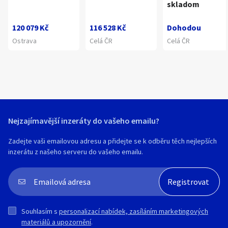
skladom
120 079 Kč
116 528 Kč
Dohodou
Ostrava
Celá ČR
Celá ČR
Nejzajímavější inzeráty do vašeho emailu?
Zadejte vaši emailovou adresu a přidejte se k odběru těch nejlepších
inzerátu z našeho serveru do vašeho emailu.
Souhlasím s
personalizací nabídek, zasíláním marketingových
materiálů a upozornění
.