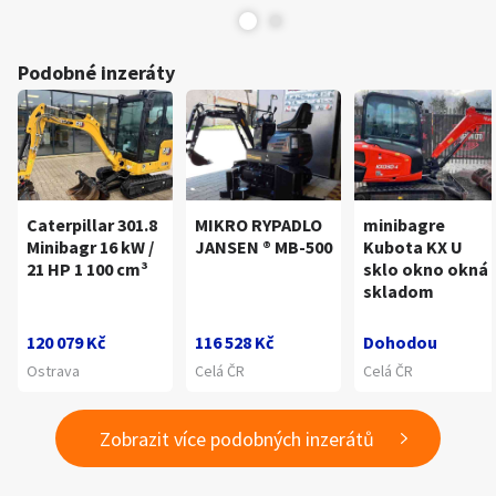
Podobné inzeráty
Caterpillar 301.8
MIKRO RYPADLO
minibagre
Minibagr 16 kW /
JANSEN ® MB-500
Kubota KX U
21 HP 1 100 cm³
sklo okno okná
skladom
120 079 Kč
116 528 Kč
Dohodou
Ostrava
Celá ČR
Celá ČR
Zobrazit více podobných inzerátů