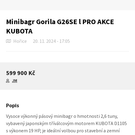
Minibagr Gorila G26SE l PRO AKCE
KUBOTA
Hořice
20. 11. 2024 - 17:05
599 900 Kč
JM
Popis
Vysoce výkonný pásový minibagr o hmotnosti 2,6 tuny,
vybavený japonským tříválcovým motorem KUBOTA D1105
s výkonem 19 HP, je ideální volbou pro stavební a zemní