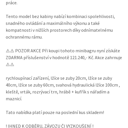
práce.
Tento model bez kabiny nabízí kombinaci spolehlivosti,
snadného ovládání a maximálního výkonu a také
kompatnosti v nižších prostorech díky odnímatelnému
ochrannému rámu.
⚠️⚠️ POZOR AKCE Při koupi tohoto minibagru nyní získáte
ZDARMA příslušenství v hodnotě 121.240,- Kč. Akce zahrnuje
⚠️⚠️
rychloupínací zařízení, lžíce se zuby 20cm, lžíce se zuby
40cm, lžíce se zuby 60cm, svahová hydraulická lžíce 100cm ,
kleště, vrták, rozrývací trn, hrábě + kufřík s nářadím a
maznicí.
Tato nabídka platí pouze na poslední kus skladem!
! IHNED K ODBĚRU, ZÁVOZU ČI VYZKOUŠENÍ !