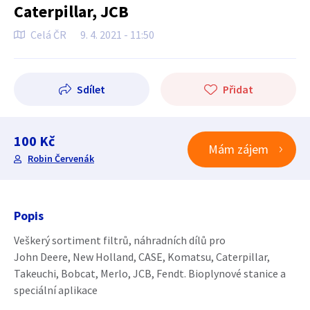
Caterpillar, JCB
Celá ČR
9. 4. 2021 - 11:50
Sdílet
Přidat
100 Kč
Mám zájem
Robin Červenák
Popis
Veškerý sortiment filtrů, náhradních dílů pro
John Deere, New Holland, CASE, Komatsu, Caterpillar,
Takeuchi, Bobcat, Merlo, JCB, Fendt. Bioplynové stanice a
speciální aplikace