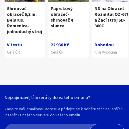
Shrnovač -
Paprskový
ND na Obraceč
obraceč 6,3 m.
obraceč-
Rozmital OZ-676
Belarus.
shrnovač 4
a Žací stroj SD-
Řemenice-
slunce
300C
jednoduchý stroj
V textu
22 930 Kč
Dohodou
Celá ČR
Celá ČR
Kraj Vysočina
Nejzajímavější inzeráty do vašeho emailu?
Zadejte vaši emailovou adresu a přidejte se k odběru těch nejlepších
inzerátu z našeho serveru do vašeho emailu.