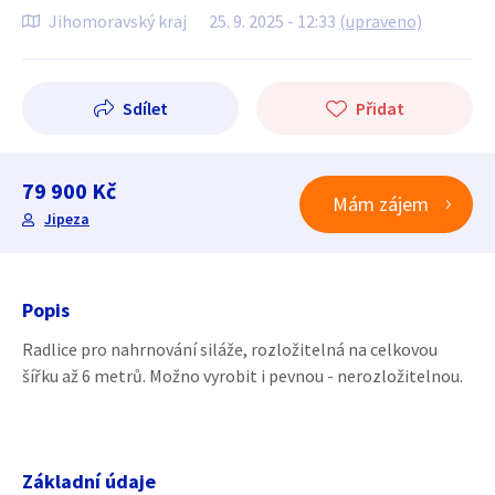
Jihomoravský kraj
25. 9. 2025 - 12:33
(upraveno)
Sdílet
Přidat
79 900 Kč
Mám zájem
Jipeza
Popis
Radlice pro nahrnování siláže, rozložitelná na celkovou
šířku až 6 metrů. Možno vyrobit i pevnou - nerozložitelnou.
Základní údaje