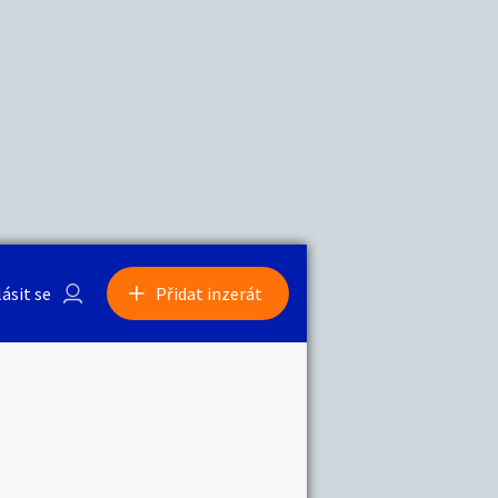
a
Zvířata
0
/
2000
Nahlásit
0
/
1000
lásit se
Přidat inzerát
obby
Sběratelství
ní
Ostatní