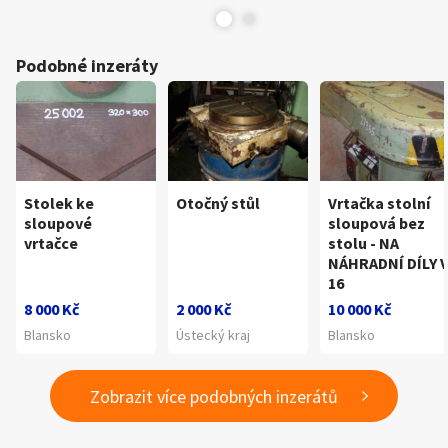
Podobné inzeráty
Stolek ke
Otočný stůl
Vrtačka stolní
sloupové
sloupová bez
vrtačce
stolu - NA
NÁHRADNÍ DÍLY 
16
8 000 Kč
2 000 Kč
10 000 Kč
Blansko
Ústecký kraj
Blansko
Zobrazit více podobných inzerátů