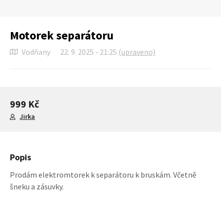
Motorek separátoru
Vodňany
22. 9. 2025 - 21:25
(upraveno)
999 Kč
Jirka
Popis
Prodám elektromtorek k separátoru k bruskám. Včetně
šneku a zásuvky.