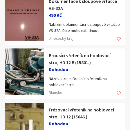
Dokumentace k sloupové vrtačce
Klíčové slovo:
Neuvedeno
Km
VS-32A
490 Kč
Lokalita:
Neuvedeno
Nabízím dokumentaci k sloupové vrtačce
VS-32A. Dále mohu nabídnout
Celá ČR
dokumentaci pro vrtačku VS-20A a VS-20
Jihočeský kraj
čtyřče. Zašlu na dobírku. Zkoukněte i
Hlavní město Praha
ostatní moje inzeráty.
Ráno
Večer
Jihočeský kraj
Brousící vřeteník na hoblovací
E-mail
stroj HD 12 B (15801.)
Jihomoravský kraj
Dohodou
Zobrazit všechny regiony
Název stroje: Brousící vřeteník na
hoblovací stroj
Souhlasím s personalizací nabídek, zasíláním
Katalogové číslo: 15801
Blansko
Stáří inzerátu
marketingových materiálů a upozornění.
Typ, parametry: HD 12 B
Výrobce: Kovosvit n.p. Holoubkov
Frézovací vřeteník na hoblovací
stroj HD 12 (15646.)
Dohodou