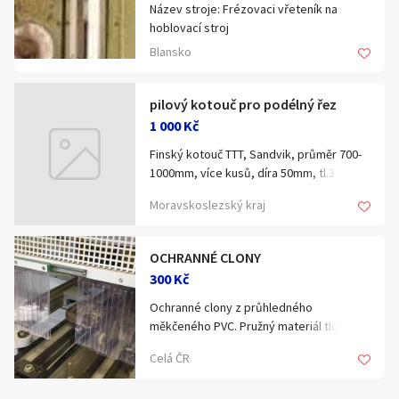
Hledat v textu
Název stroje: Frézovaci vřeteník na
hoblovací stroj
Katalogové číslo: 15646
Blansko
Typ, parametry: HD 12
Výrobce: Kovosvit n.p. Sezimovo Ústí
pilový kotouč pro podélný řez
Nabídka/poptávka
1 000 Kč
Finský kotouč TTT, Sandvik, průměr 700-
1000mm, více kusů, díra 50mm, tl.3,6mm.
Cena 1000-1500,-/ks dle průměru.
Moravskoslezský kraj
Původní cena 15000,-/ks.
Kotouč je z rozmítací pily Laimet, Kara
OCHRANNÉ CLONY
300 Kč
Ochranné clony z průhledného
měkčeného PVC. Pružný materiál tloušťky
1 nebo 2 mm, výroba clon na míru.
Celá ČR
Podstatně nižší cena oproti
opotřebovanému originálu. Cena od 300