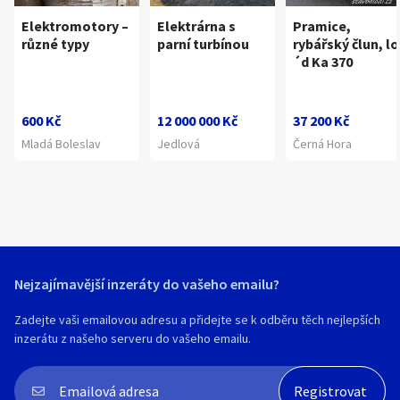
Elektromotory –
Elektrárna s
Pramice,
různé typy
parní turbínou
rybářský člun, lo
´d Ka 370
600 Kč
12 000 000 Kč
37 200 Kč
Mladá Boleslav
Jedlová
Černá Hora
Nejzajímavější inzeráty do vašeho emailu?
Zadejte vaši emailovou adresu a přidejte se k odběru těch nejlepších
inzerátu z našeho serveru do vašeho emailu.