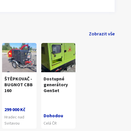
Zobrazit vše
ŠTĚPKOVAČ -
Dostupné
BUGNOT CBB
generátory
160
GenSet
299 000 Kč
Dohodou
Hradec nad
Svitavou
Celá ČR
1
/
7