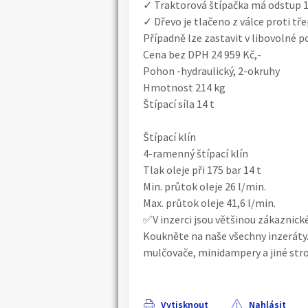
✓ Traktorová štípačka má odstup 10
✓ Dřevo je tlačeno z válce proti tř
Případně lze zastavit v libovolné p
Cena bez DPH 24 959 Kč,-
Pohon -hydraulický, 2-okruhy
Hmotnost 214 kg
Štípací síla 14 t
Štípací klín
4-ramenný štípací klín
Tlak oleje při 175 bar 14 t
Min. průtok oleje 26 l/min.
Max. průtok oleje 41,6 l/min.
✅V inzerci jsou většinou zákaznické
Koukněte na naše všechny inzeráty.
mulčovače, minidampery a jiné stro
Vytisknout
Nahlásit