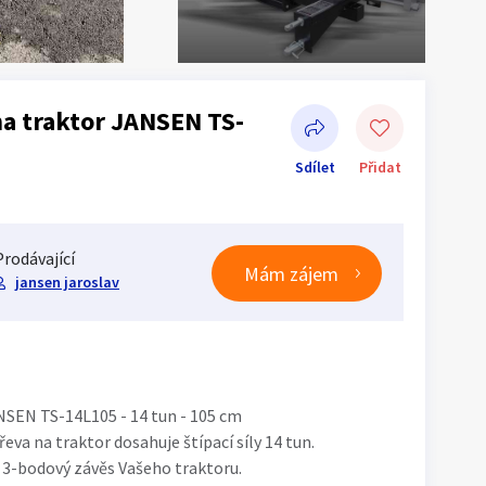
na traktor JANSEN TS-
Sdílet
Přidat
Prodávající
Mám zájem
jansen jaroslav
Sdílet na Facebooku
NSEN TS-14L105 - 14 tun - 105 cm
va na traktor dosahuje štípací síly 14 tun.
 3-bodový závěs Vašeho traktoru.