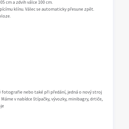
5 cm a zdvih válce 100 cm.
epícímu klínu. Válec se automaticky přesune zpět.
oloze.
 fotografie nebo také při předání, jedná o nový stroj
 Máme v nabídce štípačky, vývozky, minibagry, drtiče,
je