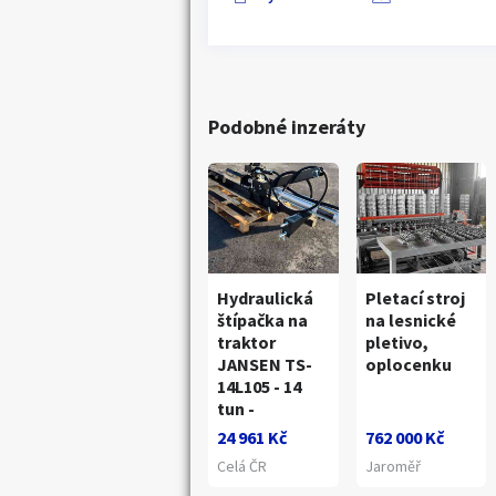
Podobné inzeráty
Hydraulická
Pletací stroj
štípačka na
na lesnické
traktor
pletivo,
JANSEN TS-
oplocenku
14L105 - 14
tun -
24 961 Kč
762 000 Kč
Celá ČR
Jaroměř
Náhledy