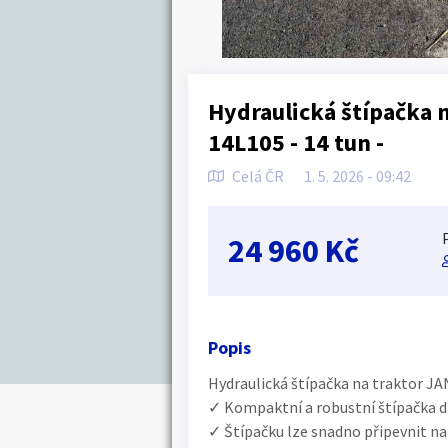
Hydraulická štípačka 
14L105 - 14 tun -
Celá ČR
1. 5. 2026 - 09:42
24 960 Kč
Popis
Hydraulická štípačka na traktor JA
✓ Kompaktní a robustní štípačka dře
✓ Štípačku lze snadno připevnit na