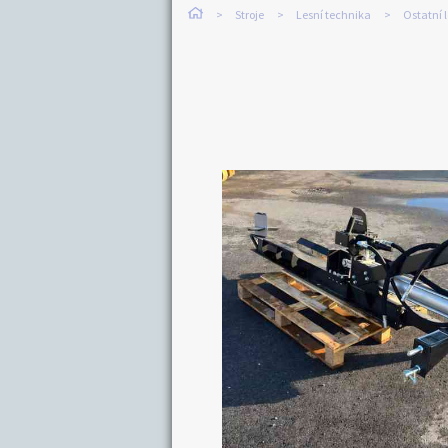
Stroje
Lesní technika
Ostatní 