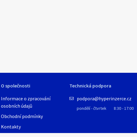
O společnosti
Technická podpora
Informace o zpracování
podpora@hyperinzerce.cz
osobních údajů
pondělí - čtvrtek
8:30 - 17:00
Obchodní podmínky
Kontakty