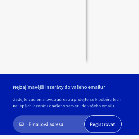
Nejzajímavější inzeráty do vašeho emailu?
Zadejte vaši emailovou adresu a přidejte se k odběru těch
nejlepších inzerátu z našeho serveru do vašeho emailu.