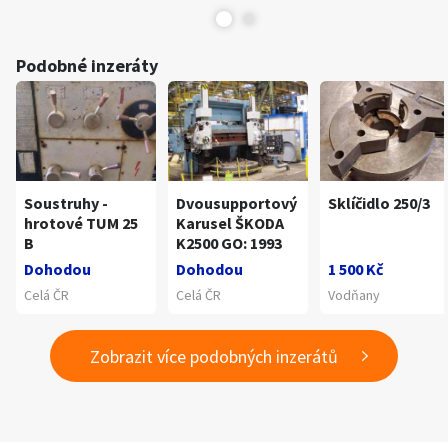
Podobné inzeráty
Soustruhy -
Dvousupportový
Sklíčidlo 250/3
hrotové TUM 25
Karusel ŠKODA
B
K2500 GO: 1993
Dohodou
Dohodou
1 500 Kč
Celá ČR
Celá ČR
Vodňany
Zobrazit více podobných inzerátů