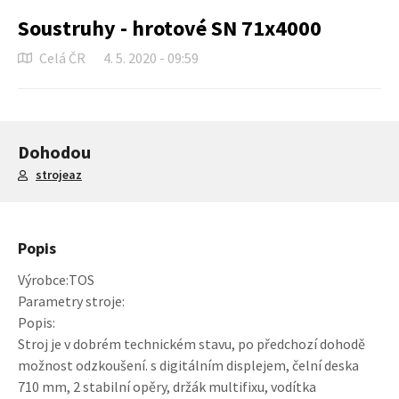
Soustruhy - hrotové SN 71x4000
Celá ČR
4. 5. 2020 - 09:59
Dohodou
strojeaz
Popis
Výrobce:TOS
Parametry stroje:
Popis:
Stroj je v dobrém technickém stavu, po předchozí dohodě
možnost odzkoušení. s digitálním displejem, čelní deska
710 mm, 2 stabilní opěry, držák multifixu, vodítka