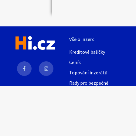
Vše o inzerci
Kreditové balíčky
Ceník
Topování inzerátů
Rady pro bezpečné
obchodování
AI
Nápověda
Provozní podmínky
Pravidla inzerce