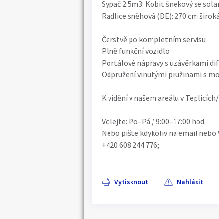
Sypač 2.5m3: Kobit šnekový se sola
Radlice sněhová (DE): 270 cm široká
Čerstvě po kompletním servisu
Plně funkční vozidlo
Portálové nápravy s uzávěrkami dif
Odpružení vinutými pružinami s mo
K vidění v našem areálu v Teplicích
Volejte: Po–Pá / 9:00–17:00 hod.
Nebo pište kdykoliv na email nebo
+420 608 244 776;
Vytisknout
Nahlásit