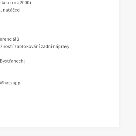
nkou (rok 2000)
, natáčecí
erenciálů
žností zablokování zadní nápravy
/Bystřanech.;
 Whatsapp,