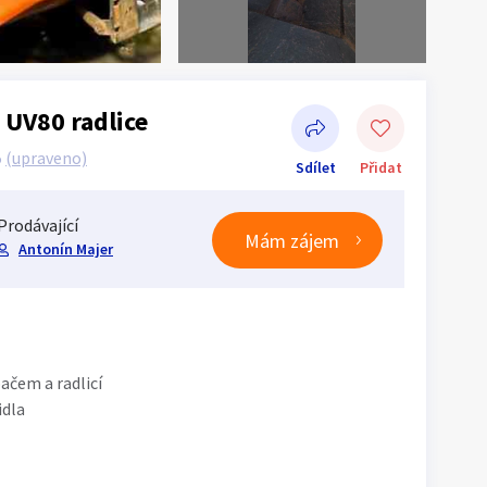
 UV80 radlice
5
(upraveno)
Sdílet
Přidat
Prodávající
Mám zájem
Antonín Majer
Sdílet na Facebooku
ačem a radlicí
idla