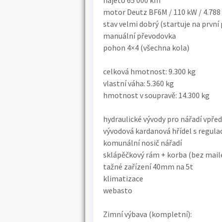
najeto 65 000 km
motor Deutz BF6M / 110 kW / 4.788
stav velmi dobrý (startuje na první 
manuální převodovka
pohon 4×4 (všechna kola)
celková hmotnost: 9.300 kg
vlastní váha: 5.360 kg
hmotnost v soupravě: 14.300 kg
hydraulické vývody pro nářadí vpřed
vývodová kardanová hřídel s regula
komunální nosič nářadí
sklápěčkový rám + korba (bez mail
tažné zařízení 40mm na 5t
klimatizace
webasto
Zimní výbava (kompletní):