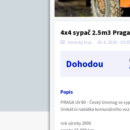
4x4 sypač 2.5m3 Praga
Ústecký kraj
30. 6. 2026 - 03:2
Dohodou
Popis
PRAGA UV 80 - Český Unimog se syp
Unikátní nabídka komunálního voz
rok výroby 2000