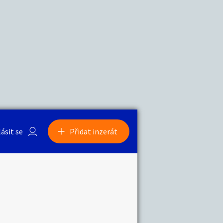
a
Zvířata
0
/
2000
Nahlásit
0
/
1000
lásit se
Přidat inzerát
obby
Sběratelství
ní
Ostatní