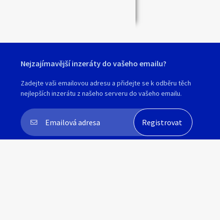
Nejzajímavější inzeráty do vašeho emailu?
Zadejte vaši emailovou adresu a přidejte se k odběru těch
nejlepších inzerátu z našeho serveru do vašeho emailu.
Souhlasím s
personalizací nabídek, zasíláním
marketingových materiálů a upozornění
.