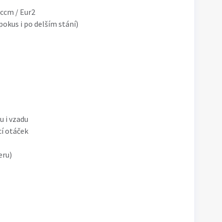
 ccm / Eur2
pokus i po delším stání)
u i vzadu
cí otáček
eru)