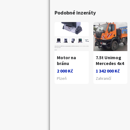
Podobné inzeráty
Motor na
7.5t Unimog
bránu
Mercedes 4x4
2 000 Kč
1 342 000 Kč
Plzeň
Zahraničí
Náhledy