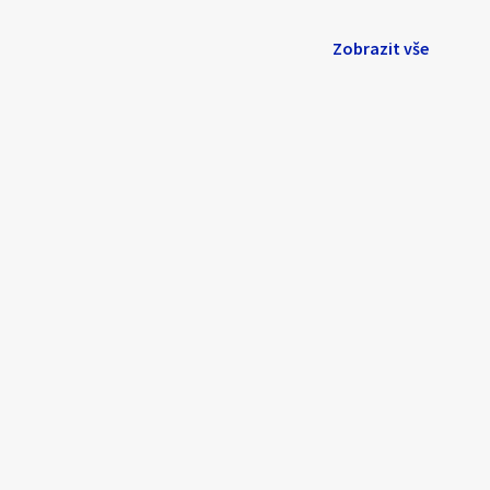
Zobrazit vše
1
/
15