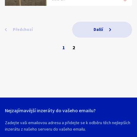
Stroj je v dobrém technickém stavu, po
předchozí dohodě možnost odzkoušení.
Předchozí
Další
1
2
Nejzajímavější inzeráty do vašeho emailu?
Zadejte vaši emailovou adresu a přidejte se k odběru těch nejlepších
inzerátu z našeho serveru do vašeho emailu.