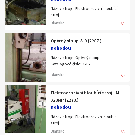
největší průměr vyvrtávání vřetenem
Název stroje: Elektroerozivní hloubící
355mm,
stroj
největší průměr při čelním soustružení
Katalogové číslo: 6263
710mm,
Blansko
Typ, parametry: SIP-3 EE
největší vysunutí pracovního vřetena
Výrobce: SYSTEME CHARMILLES
560mm,
Opěrný sloup W 9 (2287.)
upínací plocha stolu 800x800mm,
největší hmotnost obrobku 2000kg,
Dohodou
elektromotor pro pohon vřeteníku
Název stroje: Opěrný sloup
5,5kW,
Katalogové číslo: 2287
celkový příkon stroje 10kVA,
Typ, parametry: W 9
rozměry stroje (dxšxv)
Blansko
4050x2100x2280mm,
hmotnost stroje s normálním
příslušenstvím 7600kg
Elektroerozivní hloubící stroj JM-
320MP (2270.)
Dohodou
Název stroje: Elektroerozivní hloubící
stroj
Katalogové číslo: 2270
Blansko