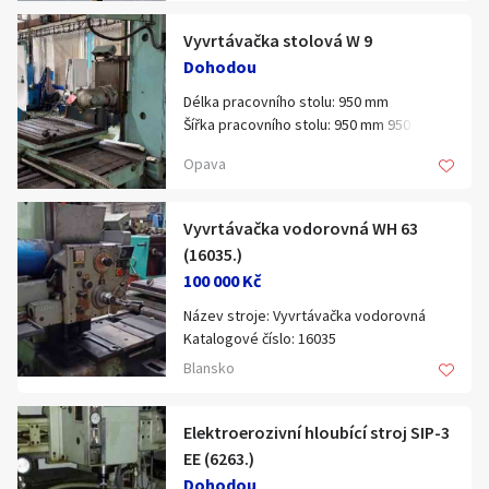
Nosnost stolu: 12.000 kg
Vyvrtávačka stolová W 9
Dohodou
Délka pracovního stolu: 950 mm
Šířka pracovního stolu: 950 mm 950 mm
Maximální hmotnost broušeného
Opava
obrobku: 950 kg 3000 kg
Otvor vřetena: 90 mm
Maximální otáčky vřetena: 90 mm: 1800
Vyvrtávačka vodorovná WH 63
1/min
(16035.)
Pohyby v ose X: 1250 mm
100 000 Kč
Pohyby osy Y: 900 mm
Pohyby osy Z: 900 mm
Název stroje: Vyvrtávačka vodorovná
Katalogové číslo: 16035
Typ, parametry: WH 63
Blansko
Výrobce: TOS Varnsdorf
Rok výroby:
1983
Elektroerozivní hloubící stroj SIP-3
Popis:
EE (6263.)
průměr pracovního vřetena 63mm,
Dohodou