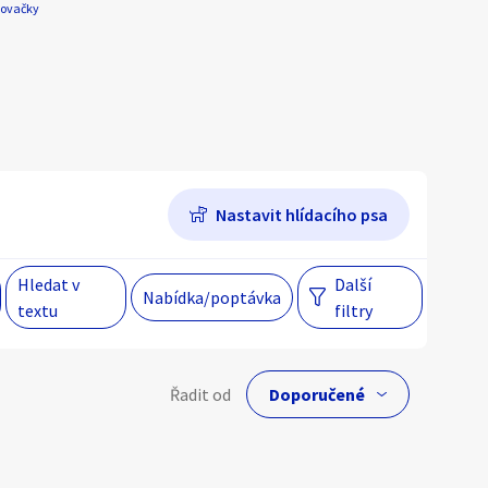
ovačky
Hlavní město Praha
Večer
Jihomoravský kraj
egiony
Nastavit hlídacího psa
 s personalizací nabídek, zasíláním
gových materiálů a upozornění.
Hledat v
Další
Nabídka/poptávka
textu
filtry
lní cena
Řadit od
Kč