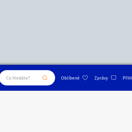
Další filtry
Stáří inzerátu
Hledat v textu
Nabídka/poptávka
psa
ty a bydlení
Seznamka
Erotik
Maximální cena
Kč
až
Oblíbené
Zprávy
Přih
je a nářadí
PC a elektro
Sport a h
Honovačky
Typ inzerátu:
Neuvedeno
ráty v okolí
Neuvedeno
Klíčové slovo:
Neuvedeno
Neuvedeno
 a doplňky
Kultura
Cestová