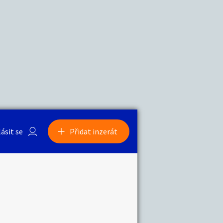
a
Zvířata
lásit se
Přidat inzerát
obby
Sběratelství
ní
Ostatní