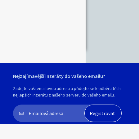
Nejzajímavější inzeráty do vašeho emailu?
Zadejte vaši emailovou adresu a přidejte se k odběru těch
nejlepších inzerátu z našeho serveru do vašeho emailu.
Souhlasím s
personalizací nabídek, zasíláním
marketingových materiálů a upozornění
.