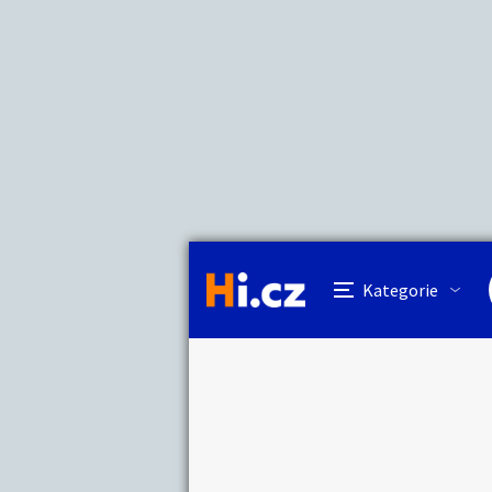
Kategorie
Cena
Lokalita
Název hlídacího 
Cena
Auto-moto
Reali
Minimální cena
Kč
Kategorie
Práce a služby
Stro
Lokalita
Kategorie:
Hledat inze
Cena:
Vzdálenost do
Lokalita:
Dětské zboží
Móda
Km