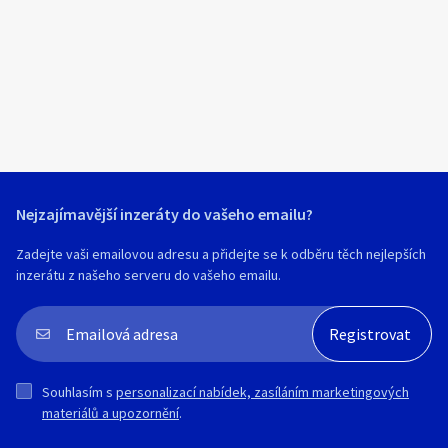
Klíčové slovo:
Neuvedeno
Km
Lokalita:
Neuvedeno
Celá ČR
Hlavní město Praha
Ráno
Večer
Jihočeský kraj
Nejzajímavější inzeráty do vašeho emailu?
E-mail
Jihomoravský kraj
Zadejte vaši emailovou adresu a přidejte se k odběru těch nejlepších
Zobrazit všechny regiony
inzerátu z našeho serveru do vašeho emailu.
Souhlasím s personalizací nabídek, zasíláním
Stáří inzerátu
marketingových materiálů a upozornění.
Souhlasím s
personalizací nabídek, zasíláním marketingových
materiálů a upozornění
.