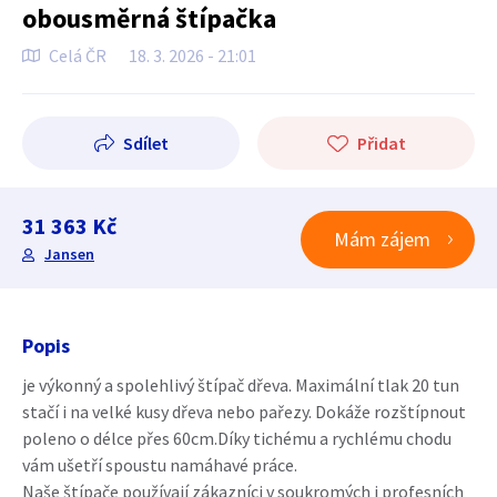
obousměrná štípačka
Celá ČR
18. 3. 2026 - 21:01
Sdílet
Přidat
31 363 Kč
Mám zájem
Jansen
Popis
je výkonný a spolehlivý štípač dřeva. Maximální tlak 20 tun
stačí i na velké kusy dřeva nebo pařezy. Dokáže rozštípnout
poleno o délce přes 60cm.Díky tichému a rychlému chodu
vám ušetří spoustu namáhavé práce.
Naše štípače používají zákazníci v soukromých i profesních