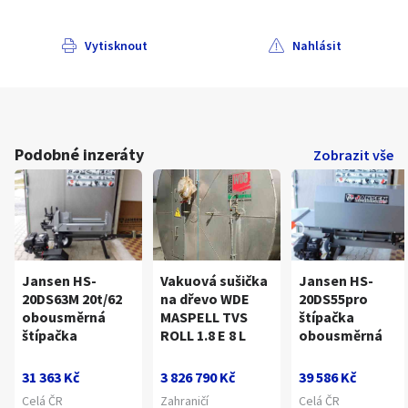
Vytisknout
Nahlásit
Podobné inzeráty
Zobrazit vše
Jansen HS-
Vakuová sušička
Jansen HS-
20DS63M 20t/62
na dřevo WDE
20DS55pro
obousměrná
MASPELL TVS
štípačka
štípačka
ROLL 1.8 E 8 L
obousměrná
31 363 Kč
3 826 790 Kč
39 586 Kč
Celá ČR
Zahraničí
Celá ČR