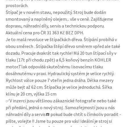
prostorách.‎
Štípač je v novém stavu, nepoužitý. Stroj bude dodán
smontovaný a naplněný olejem... vše v ceně. Zajišťujeme
dopravu, náhradní díly, servis a technickou podporu.
Aktuální cena pro ČR 31 363 Kč BEZ DPH.
Je to malá revoluce ve štípačkách dřeva. Štípání probíhá v
obou směrech . Štípačka štěpí dřevo směrem vpřed ale také
dozadu. Pracuje dvakrát tak rychle! Má 20 tun štípací síly v
tlaku (17t při chodu zpět) a 6,5 koňový benzín KOHLER
motor.Tlak odpovídá skutečnému lisovacímu tlaku
dosáhnutému v praxi. Hydraulický systém je velice rychlý.
Rychlost válce pouze 7 vteřin jedna dráha. Délka mezery
může bejt až 62 cm. Štípačka je velice jednoduchá. Šířka
klínu je 20 cm, výška 15 cm
✅V inzerci jsou většinou zákaznické fotografie nebo také
při předání, jedná o nový stroj . Samozřejmostí jsou u nás
náhradní díly a servis☎️ pokud bude chtít s čímkoliv poradit -
pište, volejte !! Jsme tu pouze pro vás! Ideální je stroj si