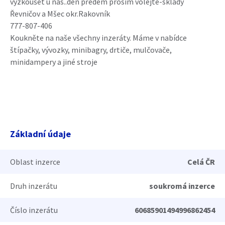
vyzkoušet u nás..den předem prosím volejte-sklady
Řevničov a Mšec okr.Rakovník
777-807-406
Koukněte na naše všechny inzeráty. Máme v nabídce
štípačky, vývozky, minibagry, drtiče, mulčovače,
minidampery a jiné stroje
Základní údaje
Oblast inzerce
Celá ČR
Druh inzerátu
soukromá inzerce
Číslo inzerátu
60685901494996862454