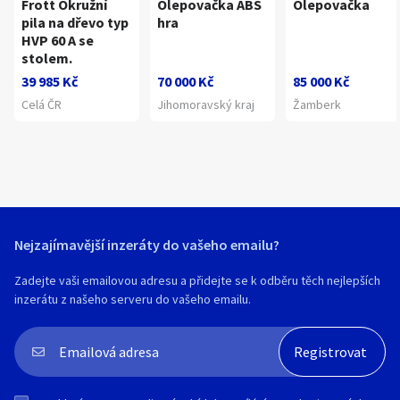
Frott Okružní
Olepovačka ABS
Olepovačka
pila na dřevo typ
hra
HVP 60 A se
stolem.
39 985 Kč
70 000 Kč
85 000 Kč
Celá ČR
Jihomoravský kraj
Žamberk
Nejzajímavější inzeráty do vašeho emailu?
Zadejte vaši emailovou adresu a přidejte se k odběru těch nejlepších
inzerátu z našeho serveru do vašeho emailu.