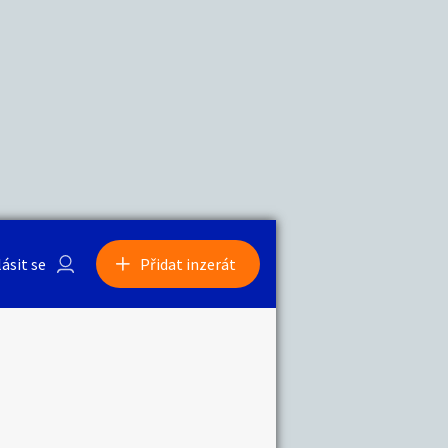
a
Zvířata
0
/
2000
Nahlásit
0
/
1000
lásit se
Přidat inzerát
obby
Sběratelství
ní
Ostatní