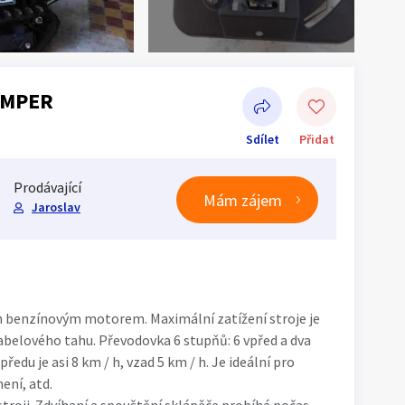
AMPER
Sdílet
Přidat
Prodávající
Mám zájem
Jaroslav
Sdílet na Facebooku
 benzínovým motorem. Maximální zatížení stroje je
abelového tahu. Převodovka 6 stupňů: 6 vpřed a dva
edu je asi 8 km / h, vzad 5 km / h. Je ideální pro
ení, atd.