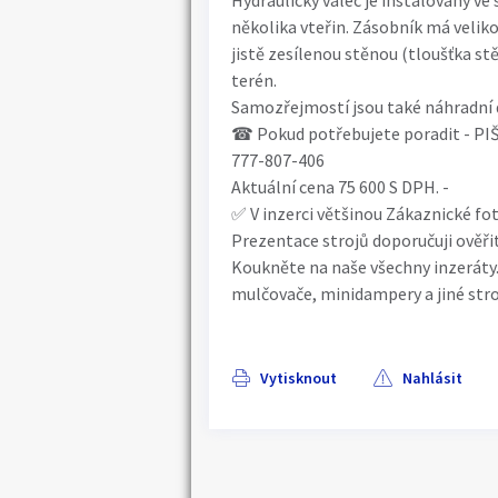
Hydraulický válec je instalovaný ve
několika vteřin. Zásobník má velik
jistě zesílenou stěnou (tloušťka s
terén.
Samozřejmostí jsou také náhradní dí
☎ Pokud potřebujete poradit - PI
777-807-406
Aktuální cena 75 600 S DPH. -
✅ V inzerci většinou Zákaznické fot
Prezentace strojů doporučuji ověřit
Koukněte na naše všechny inzeráty.
mulčovače, minidampery a jiné stro
Vytisknout
Nahlásit