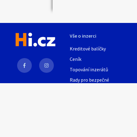
Vše o inzerci
Kreditové balíčky
Ceník
Topování inzerátů
Rady pro bezpečné
obchodování
AI
Nápověda
Provozní podmínky
Pravidla inzerce