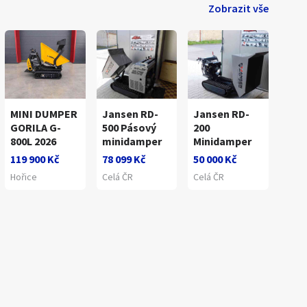
Zobrazit vše
MINI DUMPER
Jansen RD-
Jansen RD-
GORILA G-
500 Pásový
200
800L 2026
minidamper
Minidamper
119 900 Kč
78 099 Kč
50 000 Kč
Hořice
Celá ČR
Celá ČR
1
/
7