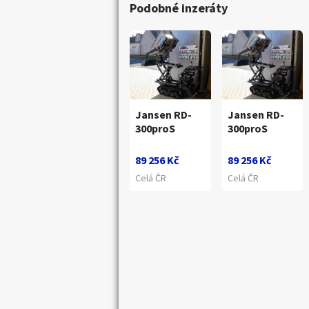
Podobné inzeráty
Jansen RD-
Jansen RD-
300proS
300proS
89 256 Kč
89 256 Kč
Celá ČR
Celá ČR
Náhledy