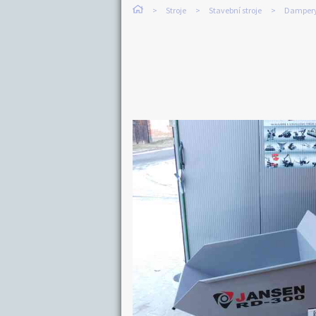
Stroje
Stavební stroje
Damper