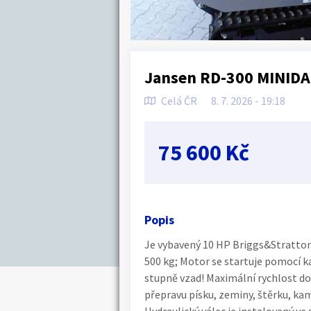
Jansen RD-300 MINID
Celá ČR
8. 7. 2026 - 19:18
75 600 Kč
Popis
Je vybavený 10 HP Briggs&Stratton
500 kg; Motor se startuje pomocí k
stupně vzad! Maximální rychlost dopř
přepravu písku, zeminy, štěrku, kam