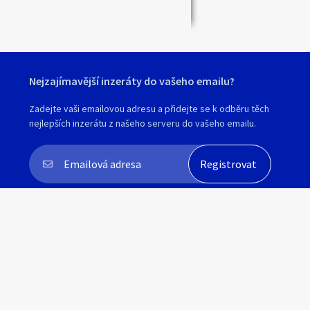
Nejzajímavější inzeráty do vašeho emailu?
Zadejte vaši emailovou adresu a přidejte se k odběru těch
nejlepších inzerátu z našeho serveru do vašeho emailu.
Souhlasím s
personalizací nabídek, zasíláním
marketingových materiálů a upozornění
.