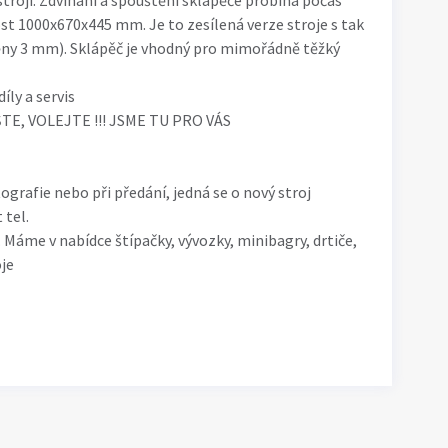
 stroji. Zdvíhaní a spouštění sklápěče probíhá počas
ost 1000x670x445 mm. Je to zesílená verze stroje s tak
těny 3 mm). Sklápěč je vhodný pro mimořádně těžký
ly a servis
ŠTE, VOLEJTE !!! JSME TU PRO VÁS
ografie nebo při předání, jedná se o nový stroj
 tel.
 Máme v nabídce štípačky, vývozky, minibagry, drtiče,
je