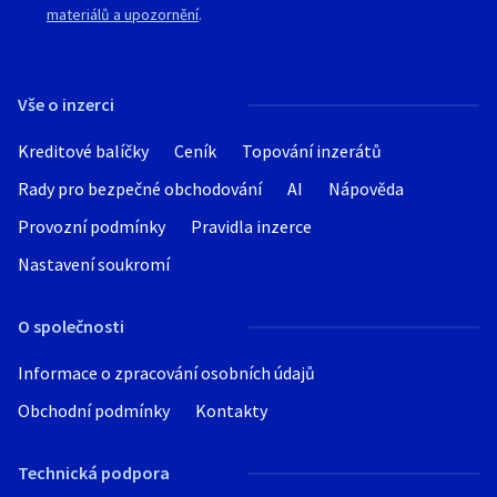
Telefon: +447770593401
materiálů a upozornění
.
HobbyPlannet LTD
40 Bowling Green Ln
Londýn EC1R 0NE, Spojené království.
Vše o inzerci
Kreditové balíčky
Ceník
Topování inzerátů
Rady pro bezpečné obchodování
AI
Nápověda
Provozní podmínky
Pravidla inzerce
Nastavení soukromí
O společnosti
Informace o zpracování osobních údajů
Obchodní podmínky
Kontakty
Technická podpora