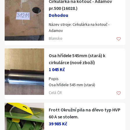
Cirkulárka na kotouč - Adamov
Klíčové slovo:
Neuvedeno
Km
pr.500 (16028.)
Dohodou
Lokalita:
Neuvedeno
Název stroje: Cirkulárka na kotouč -
Adamov
Celá ČR
Katalogové číslo: 16028
Blansko
Typ, parametry: pr.500
Hlavní město Praha
Popis:
Ráno
Večer
Jihočeský kraj
EAN: 31211
Osa hřídele 545mm (stará) k
Prodejní jednotka: ks
E-mail
cirkulárce (nové zboží)
Jihomoravský kraj
Hmotnost: 50 kg
1 045 Kč
Zobrazit všechny regiony
Popis
Osa hřídele 545 mm (stará)
Souhlasím s personalizací nabídek, zasíláním
Celá ČR
Stáří inzerátu
marketingových materiálů a upozornění.
Upínací průměr pil. kotouče: 30 mm
Hřídel L=545mm z obou konců osazena
Frott Okružní pila na dřevo typ HVP
závitem M32x1,75 pravý a M30x2,75 levý
60 A se stolem.
39 985 Kč