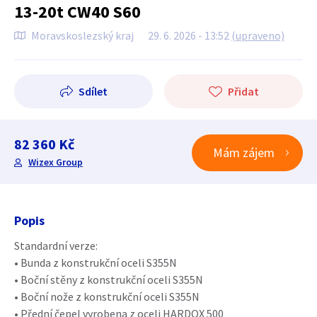
13-20t CW40 S60
Moravskoslezský kraj
29. 6. 2026 - 13:52
(upraveno)
Sdílet
Přidat
82 360 Kč
Mám zájem
Wizex Group
Popis
Standardní verze:
• Bunda z konstrukční oceli S355N
• Boční stěny z konstrukční oceli S355N
• Boční nože z konstrukční oceli S355N
• Přední čepel vyrobena z oceli HARDOX 500