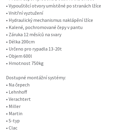
• Vypouštěcí otvory umístěné po stranách lžíce
• Vnitřní vyztužení
• Hydraulický mechanismus naklápění lžíce
• Kalené, pochromované čepy v pantu
• Záruka 12 měsíců na svary
• Délka 200cm
• Určeno pro rypadla 13-20t
• Objem 600l
• Hmotnost 750kg
Dostupné montážní systémy:
• Na čepech
• Lehnhoff
• Verachtert
• Miller
• Martin
• S-typ
• Clac