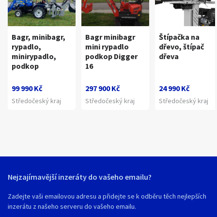
Bagr, minibagr,
Bagr minibagr
Štípačka na
rypadlo,
mini rypadlo
dřevo, štípač
minirypadlo,
podkop Digger
dřeva
podkop
16
99 990 Kč
297 900 Kč
24 990 Kč
Středočeský kraj
Středočeský kraj
Středočeský kraj
Nejzajímavější inzeráty do vašeho emailu?
Zadejte vaši emailovou adresu a přidejte se k odběru těch nejlepších
inzerátu z našeho serveru do vašeho emailu.