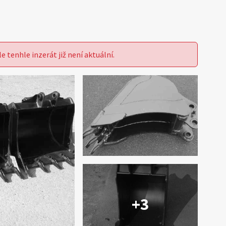
le tenhle inzerát již není aktuální.
+3