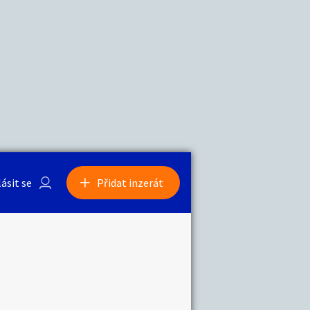
a
Zvířata
0
/
2000
Nahlásit
0
/
1000
lásit se
Přidat inzerát
obby
Sběratelství
ní
Ostatní