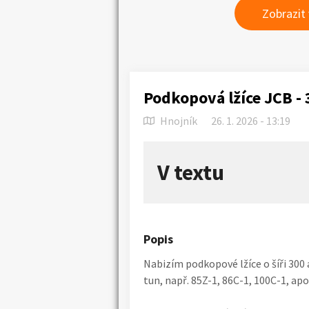
Zobrazit
Podkopová lžíce JCB - 3
Hnojník
26. 1. 2026 - 13:19
V textu
Popis
Nabizím podkopové lžíce o šíři 300
tun, např. 85Z-1, 86C-1, 100C-1, apo