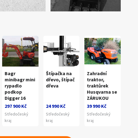
Bagr
Štípačka na
Zahradní
minibagr mini
dřevo, štípač
traktor,
rypadlo
dřeva
traktůrek
podkop
Husqvarna se
Digger 16
ZÁRUKOU
297 900 Kč
24 990 Kč
39 990 Kč
Středočeský
Středočeský
Středočeský
kraj
kraj
kraj