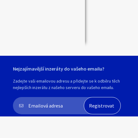
Zavřít
Nejzajímavější inzeráty do vašeho emailu?
Zadejte vaši emailovou adresu a přidejte se k odběru těch
nejlepších inzerátu z našeho serveru do vašeho emailu.
Souhlasím s
personalizací nabídek, zasíláním
marketingových materiálů a upozornění
.