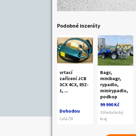
Podobné inzeráty
vrtací
Bagr,
zařízení JCB
minibagr,
3CX 4CX, 85Z-
rypadlo,
1, ...
minirypadlo,
podkop
99 990 Kč
Dohodou
Středočeský
Celá ČR
kraj