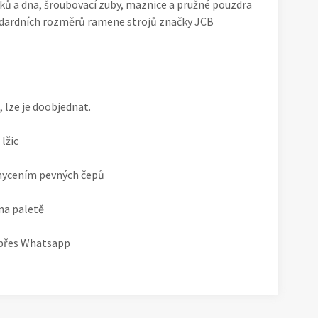
ků a dna, šroubovací zuby, maznice a pružné pouzdra
andardních rozměrů ramene strojů značky JCB
, lze je doobjednat.
lžic
chycením pevných čepů
na paletě
 přes Whatsapp