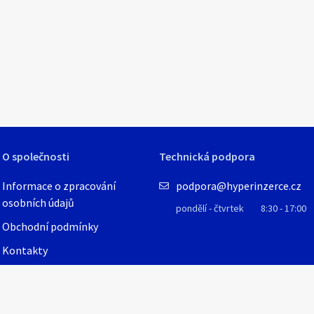
1
/
6
O společnosti
Technická podpora
Informace o zpracování
podpora@hyperinzerce.cz
osobních údajů
pondělí - čtvrtek
8:30 - 17:00
Obchodní podmínky
Kontakty