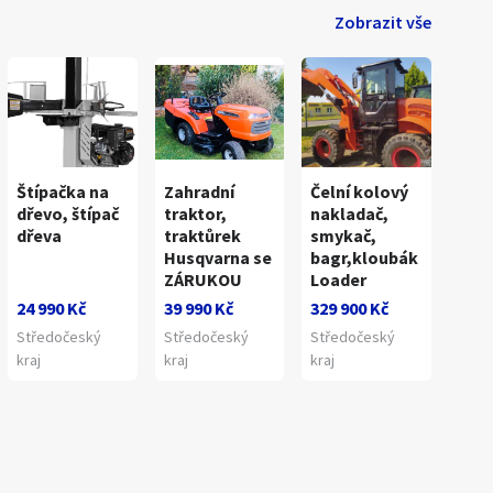
Zobrazit vše
Štípačka na
Zahradní
Čelní kolový
dřevo, štípač
traktor,
nakladač,
dřeva
traktůrek
smykač,
Husqvarna se
bagr,kloubák
ZÁRUKOU
Loader
1
/
6
24 990 Kč
39 990 Kč
329 900 Kč
Středočeský
Středočeský
Středočeský
kraj
kraj
kraj