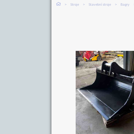
Stroje
Stavební stroje
Bagry