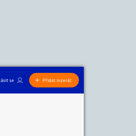
a
Zvířata
0
/
2000
Nahlásit
0
/
1000
lásit se
Přidat inzerát
obby
Sběratelství
ní
Ostatní