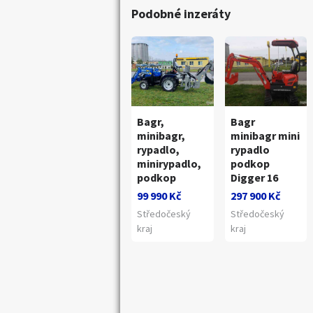
Podobné inzeráty
Bagr,
Bagr
minibagr,
minibagr mini
rypadlo,
rypadlo
minirypadlo,
podkop
podkop
Digger 16
Náhledy
99 990 Kč
297 900 Kč
Středočeský
Středočeský
kraj
kraj