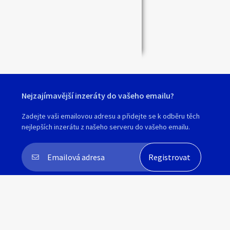
Nejzajímavější inzeráty do vašeho emailu?
Zadejte vaši emailovou adresu a přidejte se k odběru těch
nejlepších inzerátu z našeho serveru do vašeho emailu.
Souhlasím s
personalizací nabídek, zasíláním
marketingových materiálů a upozornění
.