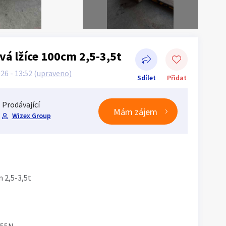
á lžíce 100cm 2,5-3,5t
026 - 13:52
(upraveno)
Sdílet
Přidat
Prodávající
Mám zájem
Wizex Group
Sdílet na Facebooku
 2,5-3,5t