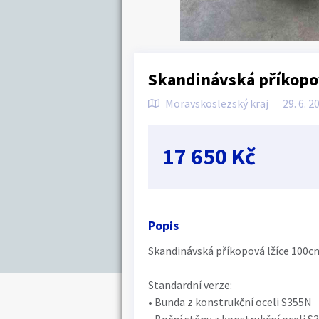
Skandinávská příkopov
Moravskoslezský kraj
29. 6. 2
17 650 Kč
Popis
Skandinávská příkopová lžíce 100cm
Standardní verze:
• Bunda z konstrukční oceli S355N