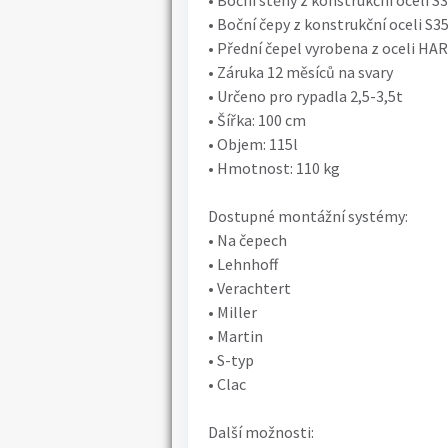
• Boční stěny z konstrukční oceli S
• Boční čepy z konstrukční oceli S3
• Přední čepel vyrobena z oceli HA
• Záruka 12 měsíců na svary
• Určeno pro rypadla 2,5-3,5t
• Šířka: 100 cm
• Objem: 115l
• Hmotnost: 110 kg
Dostupné montážní systémy:
• Na čepech
• Lehnhoff
• Verachtert
• Miller
• Martin
• S-typ
• Clac
Další možnosti: