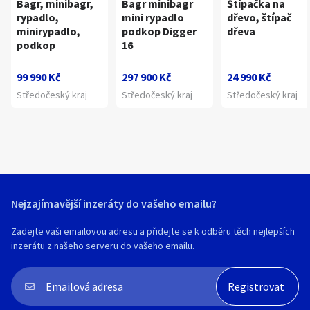
Bagr, minibagr,
Bagr minibagr
Štípačka na
rypadlo,
mini rypadlo
dřevo, štípač
minirypadlo,
podkop Digger
dřeva
podkop
16
99 990 Kč
297 900 Kč
24 990 Kč
Středočeský kraj
Středočeský kraj
Středočeský kraj
Nejzajímavější inzeráty do vašeho emailu?
Zadejte vaši emailovou adresu a přidejte se k odběru těch nejlepších
inzerátu z našeho serveru do vašeho emailu.