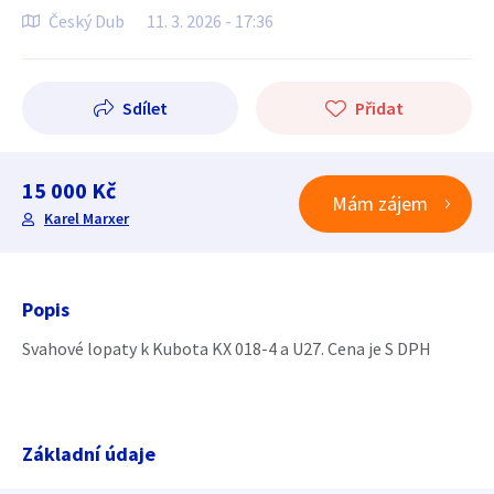
Český Dub
11. 3. 2026 - 17:36
Sdílet
Přidat
15 000 Kč
Mám zájem
Karel Marxer
Popis
Svahové lopaty k Kubota KX 018-4 a U27. Cena je S DPH
Základní údaje