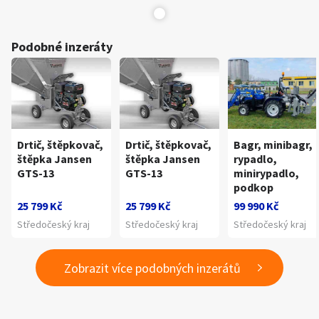
Podobné inzeráty
Drtič, štěpkovač,
Drtič, štěpkovač,
Bagr, minibagr,
štěpka Jansen
štěpka Jansen
rypadlo,
GTS-13
GTS-13
minirypadlo,
podkop
25 799 Kč
25 799 Kč
99 990 Kč
Středočeský kraj
Středočeský kraj
Středočeský kraj
Zobrazit více podobných inzerátů