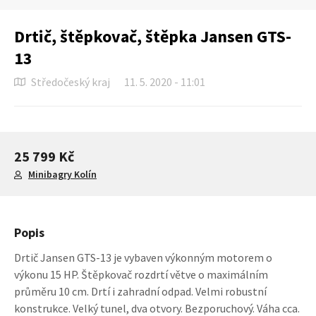
Drtič, štěpkovač, štěpka Jansen GTS-
13
Středočeský kraj
11. 5. 2020 - 11:01
25 799 Kč
Minibagry Kolín
Popis
Drtič Jansen GTS-13 je vybaven výkonným motorem o
výkonu 15 HP. Štěpkovač rozdrtí větve o maximálním
průměru 10 cm. Drtí i zahradní odpad. Velmi robustní
konstrukce. Velký tunel, dva otvory. Bezporuchový. Váha cca.