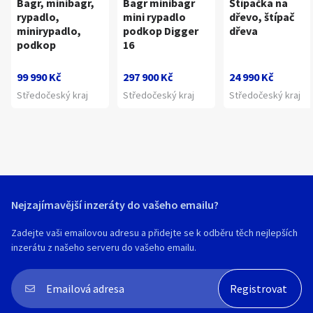
Bagr, minibagr,
Bagr minibagr
Štípačka na
rypadlo,
mini rypadlo
dřevo, štípač
minirypadlo,
podkop Digger
dřeva
podkop
16
99 990 Kč
297 900 Kč
24 990 Kč
Středočeský kraj
Středočeský kraj
Středočeský kraj
Nejzajímavější inzeráty do vašeho emailu?
Zadejte vaši emailovou adresu a přidejte se k odběru těch nejlepších
inzerátu z našeho serveru do vašeho emailu.