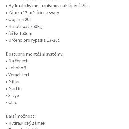
• Hydraulický mechanismus naklápění lžíce
• Záruka 12 měsíců na svary
• Objem 600l
• Hmotnost 750kg
• Šířka 160cm
• Určeno pro rypadla 13-20t
Dostupné montážní systémy:
• Na čepech
• Lehnhoff
• Verachtert
• Miller
• Martin
• S-typ
• Clac
Další možnosti:
• Hydraulický zámek