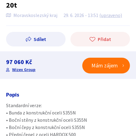
20t
Moravskoslezský kraj
29. 6. 2026 - 13:51
(upraveno)
Sdílet
Přidat
97 060 Kč
Mám zájem
Wizex Group
Popis
Standardní verze:
• Bunda z konstrukční oceli S355N
• Boční stěny z konstrukční oceli S355N
• Boční čepy z konstrukční oceli S355N
• Přední čepel z oceli HARDOX 500