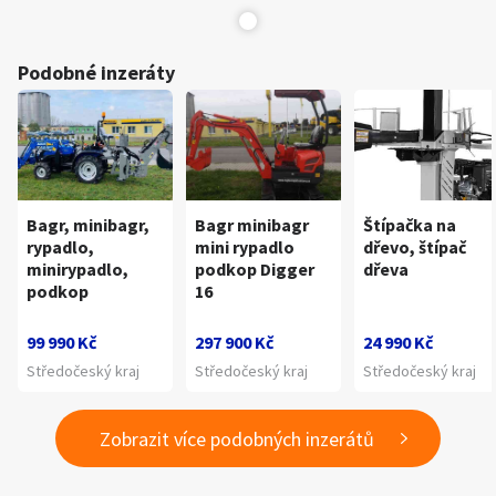
Podobné inzeráty
Bagr, minibagr,
Bagr minibagr
Štípačka na
rypadlo,
mini rypadlo
dřevo, štípač
minirypadlo,
podkop Digger
dřeva
podkop
16
99 990 Kč
297 900 Kč
24 990 Kč
Středočeský kraj
Středočeský kraj
Středočeský kraj
Zobrazit více podobných inzerátů