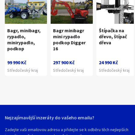
Bagr, minibagr,
Bagr minibagr
Štípačka na
rypadlo,
mini rypadlo
dřevo, štípač
minirypadlo,
podkop Digger
dřeva
podkop
16
99 990 Kč
297 900 Kč
24 990 Kč
Středočeský kraj
Středočeský kraj
Středočeský kraj
Nejzajímavější inzeráty do vašeho emailu?
Zadejte vaši emailovou adresu a přidejte se k odběru těch nejlepších