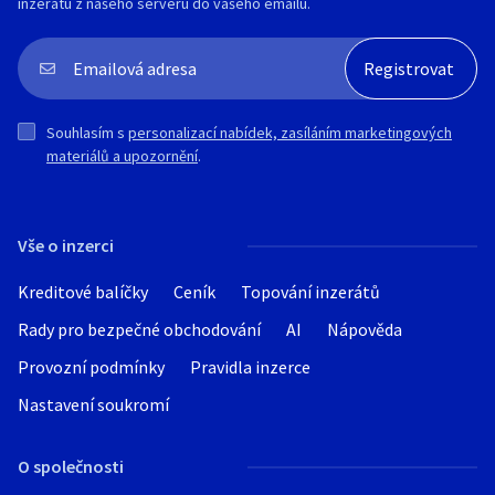
inzerátu z našeho serveru do vašeho emailu.
Souhlasím s
personalizací nabídek, zasíláním marketingových
materiálů a upozornění
.
Vše o inzerci
Kreditové balíčky
Ceník
Topování inzerátů
Rady pro bezpečné obchodování
AI
Nápověda
Provozní podmínky
Pravidla inzerce
Nastavení soukromí
O společnosti