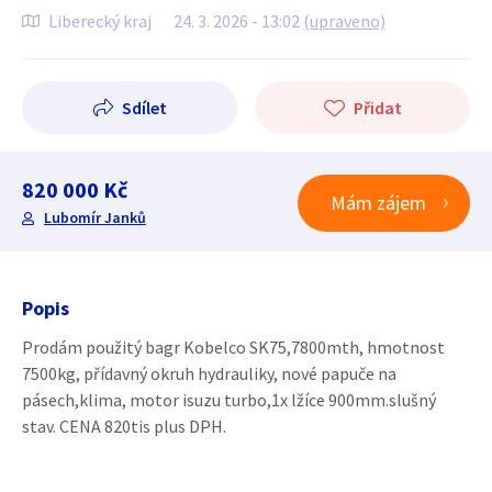
Liberecký kraj
24. 3. 2026 - 13:02
(upraveno)
Sdílet
Přidat
820 000 Kč
Mám zájem
Lubomír Janků
Popis
Prodám použitý bagr Kobelco SK75,7800mth, hmotnost
7500kg, přídavný okruh hydrauliky, nové papuče na
pásech,klima, motor isuzu turbo,1x lžíce 900mm.slušný
stav. CENA 820tis plus DPH.