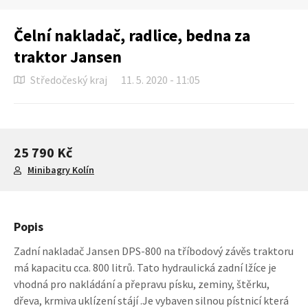
Čelní nakladač, radlice, bedna za
traktor Jansen
Středočeský kraj
11. 5. 2020 - 11:05
25 790 Kč
Minibagry Kolín
Popis
Zadní nakladač Jansen DPS-800 na tříbodový závěs traktoru
má kapacitu cca. 800 litrů. Tato hydraulická zadní lžíce je
vhodná pro nakládání a přepravu písku, zeminy, štěrku,
dřeva, krmiva uklízení stájí .Je vybaven silnou pístnicí která