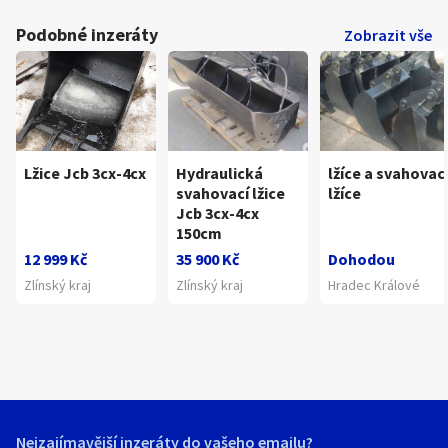
Podobné inzeráty
Zobrazit vše
Lžice Jcb 3cx-4cx
Hydraulická
lžíce a svahovac
svahovací lžice
lžíce
Jcb 3cx-4cx
150cm
12 999 Kč
35 900 Kč
Dohodou
Zlínský kraj
Zlínský kraj
Hradec Králové
Nejzajímavější inzeráty do vašeho emailu?