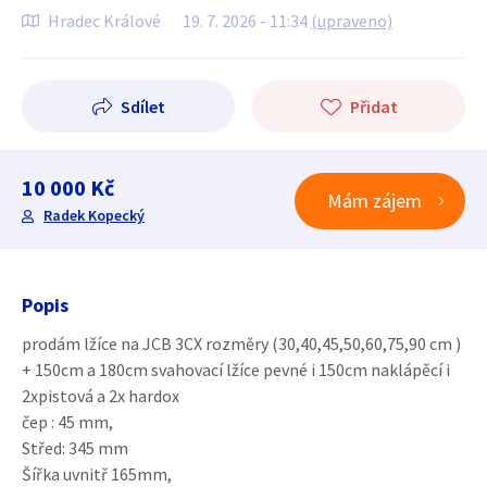
Hradec Králové
19. 7. 2026 - 11:34
(upraveno)
Sdílet
Přidat
10 000 Kč
Mám zájem
Radek Kopecký
Popis
prodám lžíce na JCB 3CX rozměry (30,40,45,50,60,75,90 cm )
+ 150cm a 180cm svahovací lžíce pevné i 150cm naklápěcí i
2xpistová a 2x hardox
čep : 45 mm,
Střed: 345 mm
Šířka uvnitř 165mm,