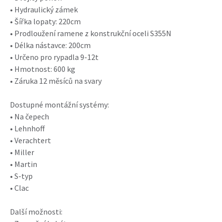
• Hydraulický zámek
• Šířka lopaty: 220cm
• Prodloužení ramene z konstrukční oceli S355N
• Délka nástavce: 200cm
• Určeno pro rypadla 9-12t
• Hmotnost: 600 kg
• Záruka 12 měsíců na svary
Dostupné montážní systémy:
• Na čepech
• Lehnhoff
• Verachtert
• Miller
• Martin
• S-typ
• Clac
Další možnosti: