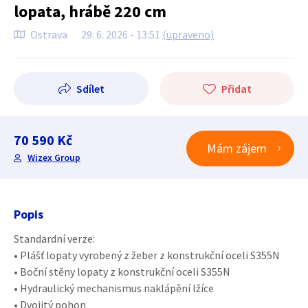
lopata, hrábě 220 cm
Ostrava
29. 6. 2026 - 13:51
(upraveno)
Sdílet
Přidat
70 590 Kč
Mám zájem
Wizex Group
Popis
Standardní verze:
• Plášť lopaty vyrobený z žeber z konstrukční oceli S355N
• Boční stěny lopaty z konstrukční oceli S355N
• Hydraulický mechanismus naklápění lžíce
• Dvojitý pohon