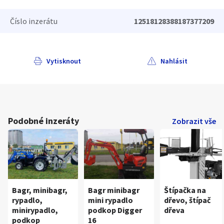
Číslo inzerátu
12518128388187377209
Vytisknout
Nahlásit
Podobné inzeráty
Zobrazit vše
Bagr, minibagr,
Bagr minibagr
Štípačka na
rypadlo,
mini rypadlo
dřevo, štípač
minirypadlo,
podkop Digger
dřeva
podkop
16